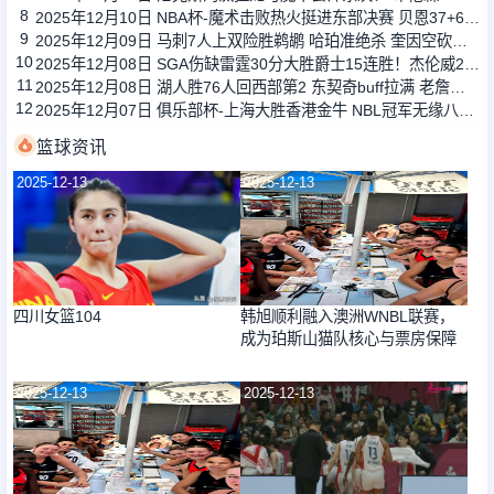
8
2025年12月10日 NBA杯-魔术击败热火挺进东部决赛 贝恩37+6+5 鲍威尔21+7
9
2025年12月09日 马刺7人上双险胜鹈鹕 哈珀准绝杀 奎因空砍新高33分+10板10助
10
2025年12月08日 SGA伤缺雷霆30分大胜爵士15连胜！杰伦威25+8 霍姆格伦25+9
11
2025年12月08日 湖人胜76人回西部第2 东契奇buff拉满 老詹收比赛 大帝21中4
12
2025年12月07日 俱乐部杯-上海大胜香港金牛 NBL冠军无缘八强 王哲林18+7
篮球资讯
2025-12-13
2025-12-13
四川女篮104
韩旭顺利融入澳洲WNBL联赛，
成为珀斯山猫队核心与票房保障
2025-12-13
2025-12-13