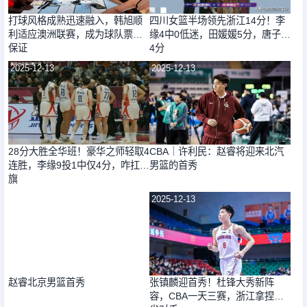
打球风格成熟迅速融入，韩旭顺
四川女篮半场领先浙江14分！李
利适应澳洲联赛，成为球队票房
缘4中0低迷，田媛媛5分，唐子婷
保证
4分
2025-12-13
2025-12-13
28分大胜全华班！豪华之师轻取4
CBA｜许利民：赵睿将迎来北汽
连胜，李缘9投1中仅4分，咋扛大
男篮的首秀
旗
2025-12-13
2025-12-13
赵睿北京男篮首秀
张镇麟迎首秀！杜锋大秀新阵
容，CBA一天三赛，浙江拿捏同