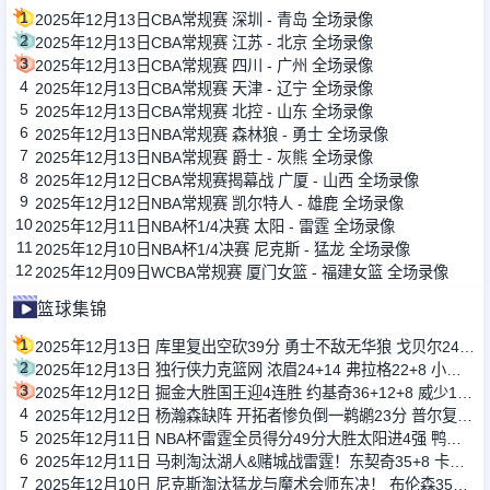
1
2025年12月13日CBA常规赛 深圳 - 青岛 全场录像
2
2025年12月13日CBA常规赛 江苏 - 北京 全场录像
3
2025年12月13日CBA常规赛 四川 - 广州 全场录像
4
2025年12月13日CBA常规赛 天津 - 辽宁 全场录像
5
2025年12月13日CBA常规赛 北控 - 山东 全场录像
6
2025年12月13日NBA常规赛 森林狼 - 勇士 全场录像
7
2025年12月13日NBA常规赛 爵士 - 灰熊 全场录像
8
2025年12月12日CBA常规赛揭幕战 广厦 - 山西 全场录像
9
2025年12月12日NBA常规赛 凯尔特人 - 雄鹿 全场录像
10
2025年12月11日NBA杯1/4决赛 太阳 - 雷霆 全场录像
11
2025年12月10日NBA杯1/4决赛 尼克斯 - 猛龙 全场录像
12
2025年12月09日WCBA常规赛 厦门女篮 - 福建女篮 全场录像
篮球集锦
1
2025年12月13日 库里复出空砍39分 勇士不敌无华狼 戈贝尔24+14 迪文关键三分
2
2025年12月13日 独行侠力克篮网 浓眉24+14 弗拉格22+8 小波特空砍34分
3
2025年12月12日 掘金大胜国王迎4连胜 约基奇36+12+8 威少17+5 拉文缺战
4
2025年12月12日 杨瀚森缺阵 开拓者惨负倒一鹈鹕23分 普尔复出22分 墨菲24分
5
2025年12月11日 NBA杯雷霆全员得分49分大胜太阳进4强 鸭梨三节28+8 切特24+8
6
2025年12月11日 马刺淘汰湖人&赌城战雷霆！东契奇35+8 卡斯尔30+10+6
7
2025年12月10日 尼克斯淘汰猛龙与魔术会师东决！ 布伦森35分 英格拉姆31+6+6