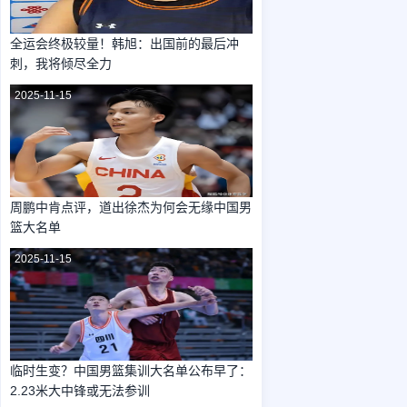
全运会终极较量！韩旭：出国前的最后冲
刺，我将倾尽全力
2025-11-15
周鹏中肯点评，道出徐杰为何会无缘中国男
篮大名单
2025-11-15
临时生变？中国男篮集训大名单公布早了：
2.23米大中锋或无法参训