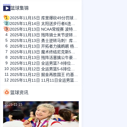
篮球集锦
1
2025年11月15日 库里爆砍49分罚球准绝杀勇士胜马刺！巴特勒21+8 文班24+10
2
2025年11月14日 太阳送步行者6连败 狄龙赛季新高32分 布克三节打卡33+5+7
3
2025年11月13日 NCAA常规赛 波特兰州立大学 70 - 80 旧金山大学 全场集锦
4
2025年11月13日 残阵骑士末节逆转热火 波特19+8 阿伦30+10 鲍威尔27分
5
2025年11月13日 勇士逆转马刺！库里46+5+5 文班亚马+卡斯尔同场空砍三双！
6
2025年11月13日 开拓者力擒鹈鹕 杨瀚森连续6场DNP 夏普35+5 阿夫迪亚32分
7
2025年11月13日 魔术终结尼克斯5连胜 小瓦28+9 班凯罗伤退 布伦森31+6
8
2025年11月13日 残阵活塞擒公牛豪取8连胜&送其4连败 里德28+13 詹金斯18+12
9
2025年11月12日 全运男篮7-8排位赛 上海全运男篮 85 - 53 天津全运男篮 全场集锦
10
2025年11月12日 全运男篮5-6排位赛 北京全运男篮 81 - 91 山东全运男篮 全场集锦
11
2025年11月12日 掘金再胜国王 约基奇19中16&35+15+7 小萨6犯 威少14+8+11
12
2025年11月11日 11月11日全运男篮5-8排位赛 北京全运男篮 74 - 71 上海全运男篮 全场集锦
篮球资讯
2025-11-15