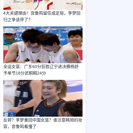
4大关键理由！宫鲁鸣留任成定局，李梦回
归之争该停了？
2025-11-15
全运女篮：广东60分狂胜辽宁进决赛杨舒
予单节18分武桐桐24分
2025-11-15
反转？李梦重回中国女篮？谁注意韩旭的妆
容，宫鲁鸣看懂了