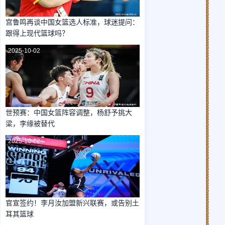
宫鲁鸣再谈中国女篮选人标准，球迷提问：
跟得上现代篮球吗？
2025-10-02
世预赛：中国女篮阵容调整，杨舒予挑大
梁，李缘被替代
2025-10-02
官宣签约！李月汝加盟新兴联赛，或告别土
耳其篮球