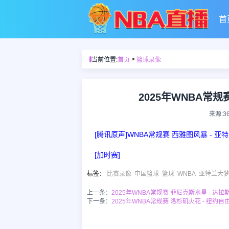
首
>
当前位置:
首页
篮球录像
2025年WNBA常规
来源:3
[腾讯原声]WNBA常规赛 西雅图风暴 - 
[加时赛]
标签
：
比赛录像
中国篮球
篮球
WNBA
亚特兰大
上一条：
2025年WNBA常规赛 菲尼克斯水星 - 达
下一条：
2025年WNBA常规赛 洛杉矶火花 - 纽约自