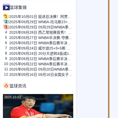
篮球集锦
1
2025年10月01日 挺进总决赛！阿贾35+8+5+4+4 米切尔伤退 王牌抢五加时胜狂热
2
2025年09月29日 WNBA-托马斯23+8+10 萨巴利21+6 水星末节逆转山猫进总决赛
3
2025年09月29日 09月29日WNBA季后赛半决赛G4 拉斯维加斯王牌 83 - 90 印第安纳 全场集锦
4
2025年09月28日 西乙常规赛首秀！余嘉豪9分3板&罚球10中7&正负值-1 球队惨败24分
5
2025年09月27日 WNBA半决赛-夺赛点！萨巴利23分 托马斯21+9+8 水星胜山猫
6
2025年09月27日 WNBA季后赛半决赛-杨25+5 阿贾13+8 王牌力克狂热
7
2025年09月24日 威尔逊25+9+5断 史密斯18+7 王牌大胜狂热大比分1-1平
8
2025年09月24日 20分大逆转&扳成1-1！萨巴利24+9 科利尔24+6 水星加时胜山猫
9
2025年09月22日 WNBA季后赛半决赛G1 菲尼克斯水星 69-82 明尼苏达山猫 全场集锦
10
2025年09月22日 WNBA季后赛半决赛G1 印第安纳狂热 89-73 拉斯维加斯王牌 全场集锦
11
2025年09月20日 09月20日WNBA季后赛首轮G3 纽约自由人 73 - 79 菲尼克斯水星 全场集锦
12
2025年09月16日 09月16日全国女子篮球锦标赛小组赛定州赛区 四川女篮89-60黑龙江女篮 全场集锦
篮球资讯
2025-10-02