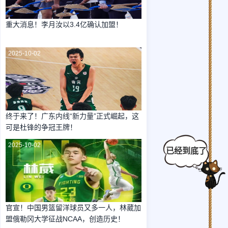
重大消息！李月汝以3.4亿确认加盟！
2025-10-02
终于来了！广东内线“新力量”正式崛起，这
可是杜锋的争冠王牌！
2025-10-02
官宣！中国男篮留洋球员又多一人，林葳加
盟俄勒冈大学征战NCAA，创造历史！