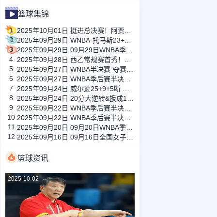
篮球集锦
1
2025年10月01日 挺进总决赛！阿贾35+8+5+4+4 米切尔伤退 王牌抢五加时胜狂热
2
2025年09月29日 WNBA-托马斯23+8+10 萨巴利21+6 水星末节逆转山猫进总决赛
3
2025年09月29日 09月29日WNBA季后赛半决赛G4 拉斯维加斯王牌 83 - 90 印第安纳 全场集锦
4
2025年09月28日 西乙常规赛首秀！余嘉豪9分3板&罚球10中7&正负值-1 球队惨败24分
5
2025年09月27日 WNBA半决赛-夺赛点！萨巴利23分 托马斯21+9+8 水星胜山猫
6
2025年09月27日 WNBA季后赛半决赛-杨25+5 阿贾13+8 王牌力克狂热
7
2025年09月24日 威尔逊25+9+5断 史密斯18+7 王牌大胜狂热大比分1-1平
8
2025年09月24日 20分大逆转&扳成1-1！萨巴利24+9 科利尔24+6 水星加时胜山猫
9
2025年09月22日 WNBA季后赛半决赛G1 菲尼克斯水星 69-82 明尼苏达山猫 全场集锦
10
2025年09月22日 WNBA季后赛半决赛G1 印第安纳狂热 89-73 拉斯维加斯王牌 全场集锦
11
2025年09月20日 09月20日WNBA季后赛首轮G3 纽约自由人 73 - 79 菲尼克斯水星 全场集锦
12
2025年09月16日 09月16日全国女子篮球锦标赛小组赛定州赛区 四川女篮89-60黑龙江女篮 全场集锦
篮球资讯
2025-10-02