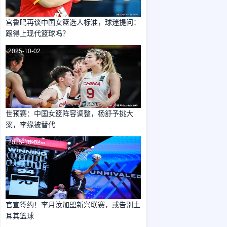
宫鲁鸣再谈中国女篮选人标准，球迷提问：
跟得上现代篮球吗？
2025-10-02
世预赛：中国女篮阵容调整，杨舒予挑大
梁，李缘被替代
2025-10-02
官宣签约！李月汝加盟新兴联赛，或告别土
耳其篮球