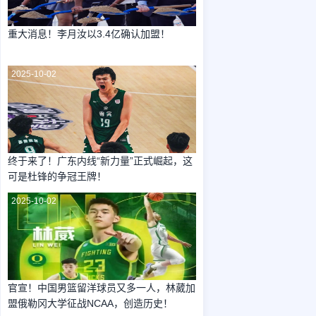
重大消息！李月汝以3.4亿确认加盟！
2025-10-02
终于来了！广东内线“新力量”正式崛起，这
可是杜锋的争冠王牌！
2025-10-02
官宣！中国男篮留洋球员又多一人，林葳加
盟俄勒冈大学征战NCAA，创造历史！