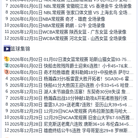
7
2026年01月01日 NBL常规赛 安徽皖江龙 VS 香港金牛 全场录像
8
2026年01月01日 NBL常规赛 张家口体文旅 VS 上海玄鸟 全场录像
9
2026年01月01日NBA常规赛 奇才 - 雄鹿 全场录像
10
2026年01月01日NBA常规赛 鹈鹕 - 公牛 全场录像
11
2025年12月31日WCBA常规赛 陕西女篮 - 广东女篮 全场录像
12
2025年12月31日WCBA常规赛 河北女篮 - 山西女篮 全场录像
篮球集锦
1
2026年01月02日 01月02日澳女篮常规赛 珀斯山猫女篮93-75阿德莱德闪电女篮 全场集锦
2
2026年01月02日 快船击败残阵爵士迎来6连胜！小卡45+7&末节20分 哈登20+7
3
2026年01月01日 奇才险胜雄鹿 麦科勒姆18分+中投绝杀 萨尔20+11 字母哥33+15
4
2026年01月01日 杨瀚森3分5板雷霆大胜开拓者！SGA30+6 霍姆格伦12+10+6帽
5
2025年12月31日 快船41分大胜国王迎5连胜 小卡33+5+5 哈登21+5 威少12分
6
2025年12月31日 湖人末节崩盘负活塞！东契奇30分8失误 詹姆斯生日夜17分
7
2025年12月30日 杨瀚森出战10分钟献1助攻&开拓者胜独行侠 阿夫迪亚27+9+11
8
2025年12月30日 雷霆3人20+送老鹰7连败！亚历山大39+5+6 奥孔武26+14+6
9
2025年12月29日 12月29日NCAA常规赛 内布拉斯加奥马哈大学57-80俄勒冈大学 全场集锦
10
2025年12月29日 12月29日NCAA常规赛 旧金山大学67-59西雅图大学 全场集锦
11
2025年12月28日 尼克斯送老鹰六连败 唐斯36+16 布伦森34+5 奥孔武31+14
12
2025年12月28日 雄鹿终结公牛5连胜 字母哥复出29+8 罗林斯20+7 武切维奇16+7