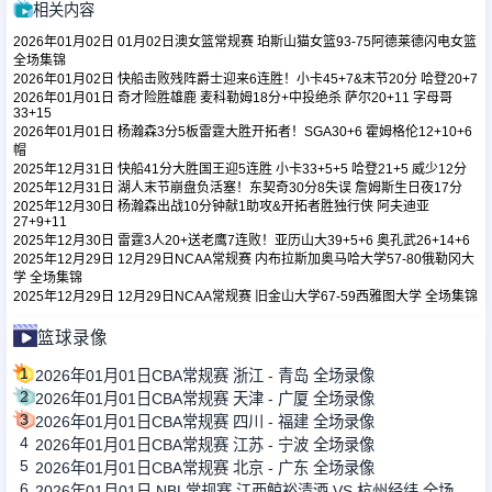
相关内容
2026年01月02日 01月02日澳女篮常规赛 珀斯山猫女篮93-75阿德莱德闪电女篮
足球新闻
全场集锦
2026年01月02日 快船击败残阵爵士迎来6连胜！小卡45+7&末节20分 哈登20+7
2026年01月01日 奇才险胜雄鹿 麦科勒姆18分+中投绝杀 萨尔20+11 字母哥
33+15
篮球新闻
2026年01月01日 杨瀚森3分5板雷霆大胜开拓者！SGA30+6 霍姆格伦12+10+6
帽
2025年12月31日 快船41分大胜国王迎5连胜 小卡33+5+5 哈登21+5 威少12分
2025年12月31日 湖人末节崩盘负活塞！东契奇30分8失误 詹姆斯生日夜17分
2025年12月30日 杨瀚森出战10分钟献1助攻&开拓者胜独行侠 阿夫迪亚
27+9+11
2025年12月30日 雷霆3人20+送老鹰7连败！亚历山大39+5+6 奥孔武26+14+6
2025年12月29日 12月29日NCAA常规赛 内布拉斯加奥马哈大学57-80俄勒冈大
学 全场集锦
2025年12月29日 12月29日NCAA常规赛 旧金山大学67-59西雅图大学 全场集锦
篮球录像
1
2026年01月01日CBA常规赛 浙江 - 青岛 全场录像
2
2026年01月01日CBA常规赛 天津 - 广厦 全场录像
3
2026年01月01日CBA常规赛 四川 - 福建 全场录像
4
2026年01月01日CBA常规赛 江苏 - 宁波 全场录像
5
2026年01月01日CBA常规赛 北京 - 广东 全场录像
6
2026年01月01日 NBL常规赛 江西鲸裕清酒 VS 杭州经纬 全场录像