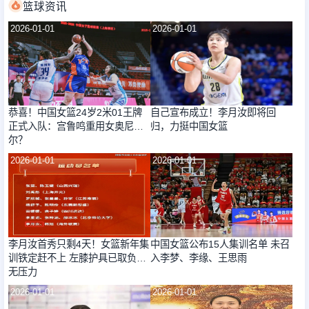
篮球资讯
2026-01-01
2026-01-01
恭喜！中国女篮24岁2米01王牌
自己宣布成立！李月汝即将回
正式入队：宫鲁鸣重用女奥尼
归，力挺中国女篮
尔？
2026-01-01
2026-01-01
李月汝首秀只剩4天！女篮新年集
中国女篮公布15人集训名单 未召
训铁定赶不上 左膝护具已取负重
入李梦、李缘、王思雨
无压力
2026-01-01
2026-01-01