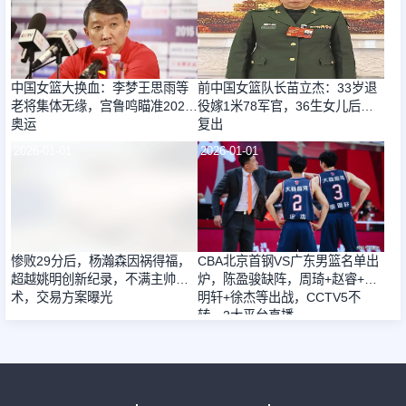
中国女篮大换血：李梦王思雨等
前中国女篮队长苗立杰：33岁退
老将集体无缘，宫鲁鸣瞄准2028
役嫁1米78军官，36生女儿后又
奥运
复出
2026-01-01
2026-01-01
惨败29分后，杨瀚森因祸得福，
CBA北京首钢VS广东男篮名单出
超越姚明创新纪录，不满主帅战
炉，陈盈骏缺阵，周琦+赵睿+胡
术，交易方案曝光
明轩+徐杰等出战，CCTV5不
转，2大平台直播