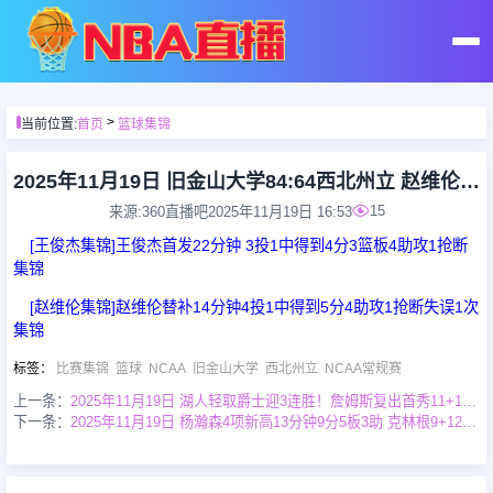
首页
>
当前位置:
首页
篮球集锦
足球直播
2025年11月19日 旧金山大学84:64西北州立 赵维伦5分4助攻1抢断 王俊杰4分
15
来源:360直播吧
2025年11月19日 16:53
篮球直播
[王俊杰集锦]王俊杰首发22分钟 3投1中得到4分3篮板4助攻1抢断
集锦
足球录像
[赵维伦集锦]赵维伦替补14分钟4投1中得到5分4助攻1抢断失误1次
集锦
篮球录像
标签
：
比赛集锦
篮球
NCAA
旧金山大学
西北州立
NCAA常规赛
上一条：
2025年11月19日 湖人轻取爵士迎3连胜！詹姆斯复出首秀11+12 东契奇37+10
下一条：
2025年11月19日 杨瀚森4项新高13分钟9分5板3助 克林根9+12+5 开拓者不敌太阳
足球集锦
篮球集锦