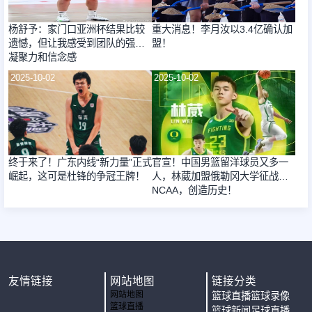
杨舒予：家门口亚洲杯结果比较
重大消息！李月汝以3.4亿确认加
遗憾，但让我感受到团队的强大
盟！
凝聚力和信念感
2025-10-02
2025-10-02
终于来了！广东内线“新力量”正式
官宣！中国男篮留洋球员又多一
崛起，这可是杜锋的争冠王牌！
人，林葳加盟俄勒冈大学征战
NCAA，创造历史！
友情链接
网站地图
链接分类
网站地图
篮球直播
篮球录像
篮球直播
篮球新闻
足球直播