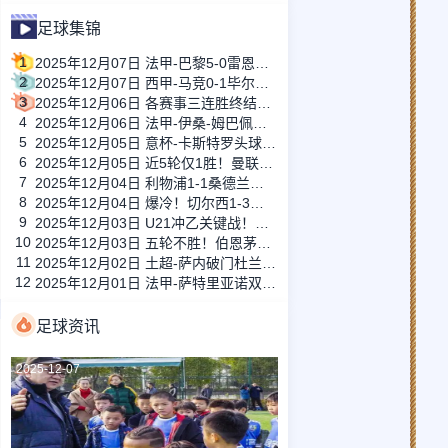
足球集锦
1
2025年12月07日 法甲-巴黎5-0雷恩距榜首1分 K77双响马尤卢传射+中框拉莫斯破门
2
2025年12月07日 西甲-马竞0-1毕尔巴鄂竞技两连败 尼科助攻贝伦格尔破门制胜
3
2025年12月06日 各赛事三连胜终结！本菲卡1-1葡萄牙体育 巴雷内切亚失误送礼
4
2025年12月06日 法甲-伊桑-姆巴佩破门模仿哥哥庆祝 里尔1-0力克马赛
5
2025年12月05日 意杯-卡斯特罗头球绝杀 博洛尼亚2-1帕尔马
6
2025年12月05日 近5轮仅1胜！曼联1-1西汉姆联83分钟被扳平 达洛特破门库尼亚复出
7
2025年12月04日 利物浦1-1桑德兰无缘连胜 范戴克失误致丢球维尔茨造乌龙
8
2025年12月04日 爆冷！切尔西1-3利兹联两场不胜 托辛失误送礼帕尔默复出
9
2025年12月03日 U21冲乙关键战！大连英博2-1浙江，闫奕涵任意球绝杀、王钰栋驰援
10
2025年12月03日 五轮不胜！伯恩茅斯0-1埃弗顿 格拉利什远射制胜斯科特解围中楣
11
2025年12月02日 土超-萨内破门杜兰补时绝平 费内巴切1-1加拉塔萨雷
12
2025年12月01日 法甲-萨特里亚诺双响阿布纳破门 里昂3-0完胜十人南特
足球资讯
2025-12-07