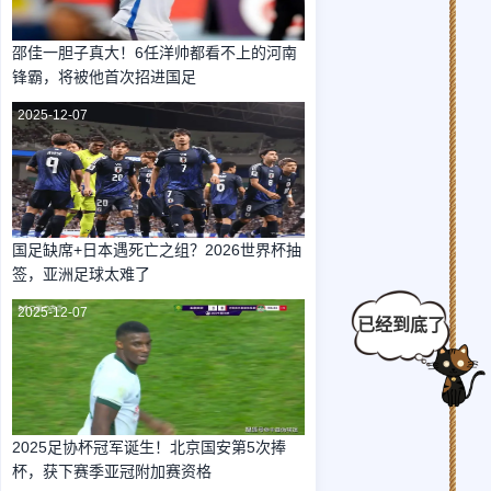
邵佳一胆子真大！6任洋帅都看不上的河南
锋霸，将被他首次招进国足
2025-12-07
国足缺席+日本遇死亡之组？2026世界杯抽
签，亚洲足球太难了
2025-12-07
2025足协杯冠军诞生！北京国安第5次捧
杯，获下赛季亚冠附加赛资格