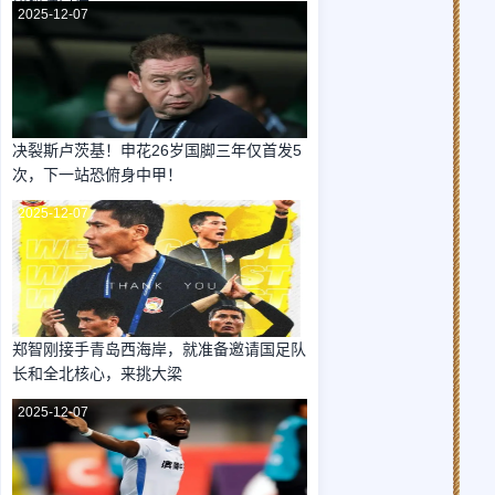
昆捡漏引进
2025-12-07
决裂斯卢茨基！申花26岁国脚三年仅首发5
次，下一站恐俯身中甲！
2025-12-07
郑智刚接手青岛西海岸，就准备邀请国足队
长和全北核心，来挑大梁
2025-12-07