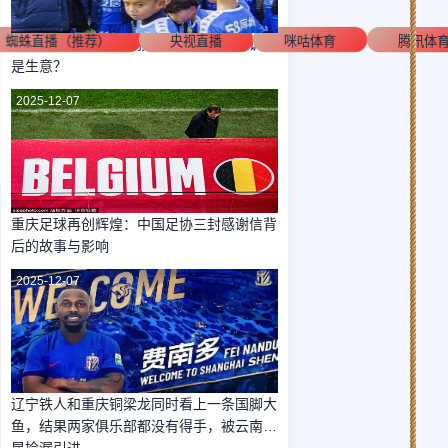
蜘蛛直播（推荐）
央视直播
咪咕体育
腾讯体
前国脚炮轰董路：用孩子赚黑心钱，青训还
是生意？
2025-12-07
重庆足球再创辉煌：中国足协三封感谢信背
后的故事与影响
2025-12-07
辽宁铁人和重庆铜梁龙同时看上一条国脚大
鱼，结果两家俱乐部都没有得手，被云南玉