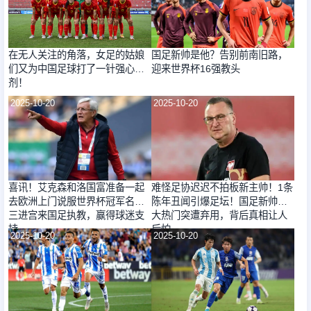
在无人关注的角落，女足的姑娘
国足新帅是他？告别前南旧路，
们又为中国足球打了一针强心
迎来世界杯16强教头
剂！
2025-10-20
2025-10-20
喜讯！艾克森和洛国富准备一起
难怪足协迟迟不拍板新主帅！1条
去欧洲上门说服世界杯冠军名帅
陈年丑闻引爆足坛！国足新帅最
三进宫来国足执教，赢得球迷支
大热门突遭弃用，背后真相让人
持
后怕
2025-10-20
2025-10-20