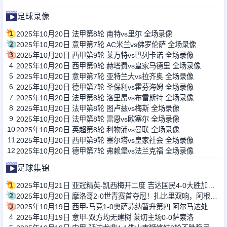
足球录像
1
2025年10月20日 法甲第8轮 南特vs里尔 全场录像
2
2025年10月20日 意甲第7轮 AC米兰vs佛罗伦萨 全场录像
3
2025年10月20日 西甲第9轮 莱万特vs巴列卡诺 全场录像
4
2025年10月20日 西甲第9轮 赫塔费vs皇家马德里 全场录像
5
2025年10月20日 意甲第7轮 亚特兰大vs拉齐奥 全场录像
6
2025年10月20日 德甲第7轮 圣保利vs霍芬海姆 全场录像
7
2025年10月20日 法甲第8轮 洛里昂vs布雷斯特 全场录像
8
2025年10月20日 法甲第8轮 图卢兹vs梅斯 全场录像
9
2025年10月20日 法甲第8轮 雷恩vs欧塞尔 全场录像
10
2025年10月20日 英超第8轮 利物浦vs曼联 全场录像
11
2025年10月20日 西甲第9轮 塞尔塔vs皇家社会 全场录像
12
2025年10月20日 德甲第7轮 弗赖堡vs法兰克福 全场录像
足球集锦
1
2025年10月21日 亚冠精英-凯西梅开二度 吉达国民4-0大胜加拉法
2
2025年10月20日 摩洛哥2-0世青赛首夺冠！扎比里双响，阿根廷两度挑战VAR未获点
3
2025年10月19日 西甲-马竞1-0奥萨苏纳暂升第四 阿尔马达处子球制胜小西蒙尼助攻
4
2025年10月19日 意甲-双方均无建树 莱切主场0-0萨索洛