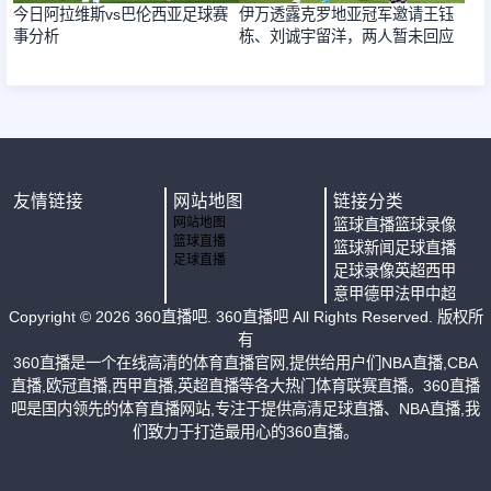
今日阿拉维斯vs巴伦西亚足球赛
伊万透露克罗地亚冠军邀请王钰
事分析
栋、刘诚宇留洋，两人暂未回应
友情链接
网站地图
链接分类
网站地图
篮球直播
篮球录像
篮球直播
篮球新闻
足球直播
足球直播
足球录像
英超
西甲
意甲
德甲
法甲
中超
Copyright ©
2026
360直播吧
. 360直播吧 All Rights Reserved. 版权所
有
360直播是一个在线高清的体育直播官网,提供给用户们NBA直播,CBA
直播,欧冠直播,西甲直播,英超直播等各大热门体育联赛直播。360直播
吧是国内领先的体育直播网站,专注于提供高清足球直播、NBA直播,我
们致力于打造最用心的360直播。