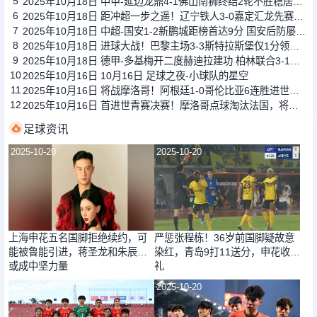
5
2025年10月18日 中甲-延边龙鼎4-1佛山南狮终结2轮不胜稳居第四 福布斯戴帽
6
2025年10月18日 距冲超一步之遥！辽宁铁人3-0嘉定汇龙先赛9分领跑 姆本扎双响
7
2025年10月18日 中超-国安1-2新鹏城距榜首达9分 国安后防屡犯错张玉宁破门难救主
8
2025年10月18日 进球大战！巴黎主场3-3斯特拉斯堡仅1分领跑 拉莫斯巴尔科拉破门
9
2025年10月18日 德甲-多基梅开二度赫迪拉建功 柏林联合3-1门兴
10
2025年10月16日 10月16日 足球之夜-小球队的星空
11
2025年10月16日 将战摩洛哥！阿根廷1-0哥伦比亚6连胜进世青赛决赛 西尔维蒂制胜
12
2025年10月16日 首进世青赛决赛！摩洛哥点球淘汰法国，将对阵阿根廷
足球资讯
2025-10-20
2025-10-20
上海申花五名国脚拒绝续约，可
严惩张程栋！36岁前国脚疑故意
能被鲁能引进，蒋圣龙和朱辰杰
染红，青岛9打11送分，申花收大
或成中坚力量
礼
2025-10-20
2025-10-20