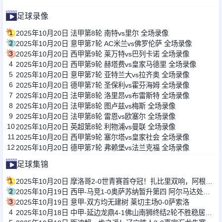
足球录像
1
2025年10月20日 法甲第8轮 南特vs里尔 全场录像
2
2025年10月20日 意甲第7轮 AC米兰vs佛罗伦萨 全场录像
3
2025年10月20日 西甲第9轮 莱万特vs巴列卡诺 全场录像
4
2025年10月20日 西甲第9轮 赫塔费vs皇家马德里 全场录像
5
2025年10月20日 意甲第7轮 亚特兰大vs拉齐奥 全场录像
6
2025年10月20日 德甲第7轮 圣保利vs霍芬海姆 全场录像
7
2025年10月20日 法甲第8轮 洛里昂vs布雷斯特 全场录像
8
2025年10月20日 法甲第8轮 图卢兹vs梅斯 全场录像
9
2025年10月20日 法甲第8轮 雷恩vs欧塞尔 全场录像
10
2025年10月20日 英超第8轮 利物浦vs曼联 全场录像
11
2025年10月20日 西甲第9轮 塞尔塔vs皇家社会 全场录像
12
2025年10月20日 德甲第7轮 弗赖堡vs法兰克福 全场录像
足球集锦
1
2025年10月20日 摩洛哥2-0世青赛首夺冠！扎比里双响，阿根廷两度挑战VAR未获点
2
2025年10月19日 西甲-马竞1-0奥萨苏纳暂升第四 阿尔马达处子球制胜小西蒙尼助攻
3
2025年10月19日 意甲-双方均无建树 莱切主场0-0萨索洛
4
2025年10月18日 中甲-延边龙鼎4-1佛山南狮终结2轮不胜稳居第四 福布斯戴帽