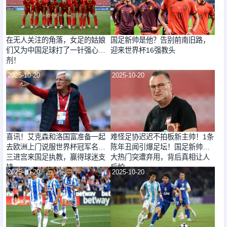
在无人关注的角落，女足的姑娘
国足新帅是他？告别前南旧路，
们又为中国足球打了一针强心
迎来世界杯16强教头
剂！
2025-10-20
2025-10-20
喜讯！艾克森和洛国富准备一起
难怪足协迟迟不拍板新主帅！1条
去欧洲上门说服世界杯冠军名帅
陈年丑闻引爆足坛！国足新帅最
三进宫来国足执教，赢得球迷支
大热门突遭弃用，背后真相让人
持
后怕
2025-10-20
2025-10-20