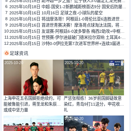
5
2025年10月18日 距冲超一步之遥！辽宁铁人3-0嘉定汇龙先赛9分领跑 姆本扎双响
6
2025年10月18日 中超-国安1-2新鹏城距榜首达9分 国安后防屡犯错张玉宁破门难救主
7
2025年10月16日 10月16日 足球之夜-小球队的星空
8
2025年10月16日 将战摩洛哥！阿根廷1-0哥伦比亚6连胜进世青赛决赛 西尔维蒂制胜
9
2025年10月16日 首进世青赛决赛！摩洛哥点球淘汰法国，将对阵阿根廷
10
2025年10月15日 友谊赛-阿根廷6-0波多黎各 梅西2助攻+中框麦卡利斯特劳塔罗双响
11
2025年10月15日 世预赛-伊尔迪兹破门德米拉尔双响 土耳其4-1格鲁吉亚
12
2025年10月15日 沙特0-0伊拉克第7次进军世界杯+连续3届进正赛 伊拉克将战阿联酋
足球资讯
2025-10-20
2025-10-20
上海申花五名国脚拒绝续约，可
严惩张程栋！36岁前国脚疑故意
能被鲁能引进，蒋圣龙和朱辰杰
染红，青岛9打11送分，申花收大
或成中坚力量
礼
2025-10-20
2025-10-20