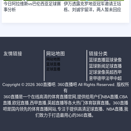
今日阿拉维斯vs巴伦西亚足球赛
伊万透露克罗地亚冠军邀请王钰
事分析
栋、刘诚宇留洋，两人暂未回应
友情链接
网站地图
链接分类
网站地图
篮球直播
篮球录像
篮球直播
篮球新闻
足球直播
足球直播
足球录像
英超
西甲
意甲
德甲
法甲
中超
Copyright ©
2026
360直播吧
. 360直播吧 All Rights Reserved. 版权所
有
360直播是一个在线高清的体育直播官网,提供给用户们NBA直播,CBA
直播,欧冠直播,西甲直播,英超直播等各大热门体育联赛直播。360直播
吧是国内领先的体育直播网站,专注于提供高清足球直播、NBA直播,我
们致力于打造最用心的360直播。