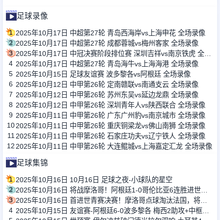
足球录像
1
2025年10月17日 中超第27轮 青岛西海岸vs上海申花 全场录像
2
2025年10月17日 中超第27轮 成都蓉城vs梅州客家 全场录像
3
2025年10月17日 中冠决赛阶段排位赛 深圳吉祥vs南京铁虎 全场录像
4
2025年10月17日 中超第27轮 青岛海牛vs上海海港 全场录像
5
2025年10月15日 足球友谊赛 波多黎各vs阿根廷 全场录像
6
2025年10月12日 中甲第26轮 定南赣联vs南通支云 全场录像
7
2025年10月12日 中甲第26轮 苏州东吴vs延边龙鼎 全场录像
8
2025年10月12日 中甲第26轮 深圳青年人vs陕西联合 全场录像
9
2025年10月11日 中甲第26轮 广东广州豹vs南京城市 全场录像
10
2025年10月11日 中甲第26轮 重庆铜梁龙vs佛山南狮 全场录像
11
2025年10月11日 中甲第26轮 石家庄功夫vs辽宁铁人 全场录像
12
2025年10月11日 中甲第26轮 大连鲲城vs上海嘉定汇龙 全场录像
足球集锦
1
2025年10月16日 10月16日 足球之夜-小球队的星空
2
2025年10月16日 将战摩洛哥！阿根廷1-0哥伦比亚6连胜进世青赛决赛 西尔维蒂制胜
3
2025年10月16日 首进世青赛决赛！摩洛哥点球淘汰法国，将对阵阿根廷
4
2025年10月15日 友谊赛-阿根廷6-0波多黎各 梅西2助攻+中框麦卡利斯特劳塔罗双响