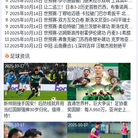
5
2025年10月15日 世预赛-伊尔迪兹破门德米拉尔双响 土耳其4-1格鲁吉亚
6
2025年10月14日 让二追三！日本3-2历史首胜巴西，布鲁诺两送礼伊东纯也替补两助
7
2025年10月14日 世预赛-丁穆哈迈德·卡拉破门巴尔希扳平 北马其顿1-1哈萨克斯坦
8
2025年10月14日 世预赛-双方互交白卷 斯洛文尼亚0-0闷平瑞士
9
2025年10月14日 世预赛-奥伯特破门施兰茨替补建功 斯洛伐克2-0卢森堡
10
2025年10月13日 世预赛-达姆斯高传射霍伊伦建功 丹麦3-1希腊
11
2025年10月13日 世预赛-弗鲁克破门苏西奇替补建功 克罗地亚3-0直布罗陀
12
2025年10月12日 中冠-云南爨合1-1深圳吉祥 汪敏杰抢射绝平
足球资讯
2025-10-17
2025-10-17
新帅刚接手国安！后防线就弃用
直通世界杯，巨大争议！足协重
当红国脚强捧30岁归化，值得期
奖国脚：每人950万，亚洲史上最
待！
高
2025-10-17
2025-10-17