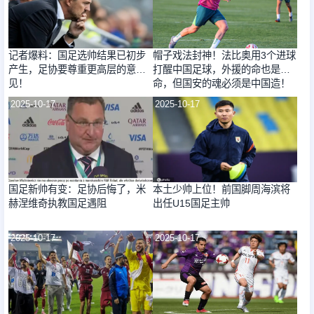
记者爆料：国足选帅结果已初步
帽子戏法封神！法比奥用3个进球
产生，足协要尊重更高层的意
打醒中国足球，外援的命也是
见！
命，但国安的魂必须是中国造！
2025-10-17
2025-10-17
国足新帅有变：足协后悔了，米
本土少帅上位！前国脚周海滨将
赫涅维奇执教国足遇阻
出任U15国足主帅
2025-10-17
2025-10-17