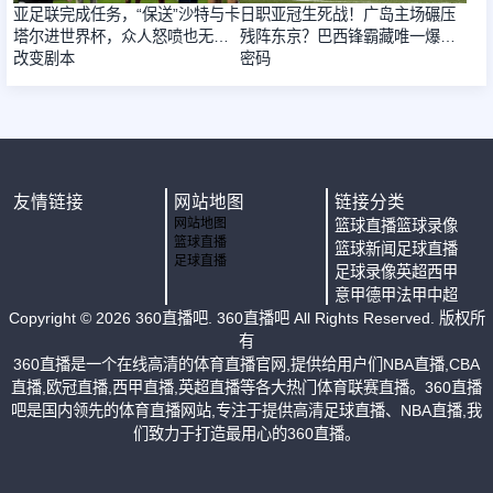
亚足联完成任务，“保送”沙特与卡
日职亚冠生死战！广岛主场碾压
塔尔进世界杯，众人怒喷也无法
残阵东京？巴西锋霸藏唯一爆冷
改变剧本
密码
友情链接
网站地图
链接分类
网站地图
篮球直播
篮球录像
篮球直播
篮球新闻
足球直播
足球直播
足球录像
英超
西甲
意甲
德甲
法甲
中超
Copyright ©
2026
360直播吧
. 360直播吧 All Rights Reserved. 版权所
有
360直播是一个在线高清的体育直播官网,提供给用户们NBA直播,CBA
直播,欧冠直播,西甲直播,英超直播等各大热门体育联赛直播。360直播
吧是国内领先的体育直播网站,专注于提供高清足球直播、NBA直播,我
们致力于打造最用心的360直播。