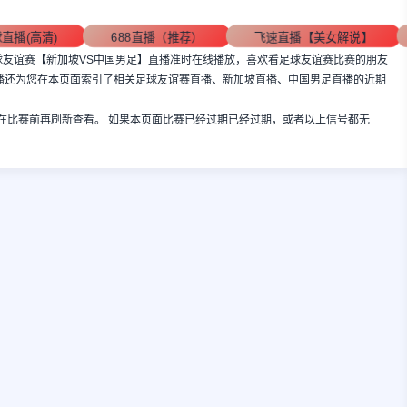
直播(高清)
688直播（推荐）
飞速直播【美女解说】
:00，足球友谊赛【新加坡VS中国男足】直播准时在线播放，喜欢看足球友谊赛比赛的朋友
直播还为您在本页面索引了相关足球友谊赛直播、新加坡直播、中国男足直播的近期
在比赛前再刷新查看。 如果本页面比赛已经过期已经过期，或者以上信号都无