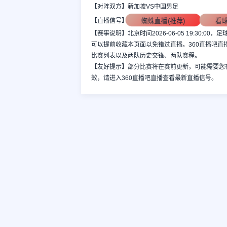
【对阵双方】新加坡VS中国男足
蜘蛛直播(推荐)
看球
【直播信号】
【赛事说明】北京时间2026-06-05 19:30
可以提前收藏本页面以免错过直播。360直播吧
比赛列表以及两队历史交锋、两队赛程。
【友好提示】部分比赛将在赛前更新，可能需要您
效，请进入360直播吧直播查看最新直播信号。