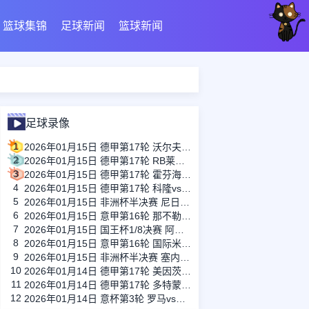
篮球集锦
足球新闻
篮球新闻
足球录像
1
2026年01月15日 德甲第17轮 沃尔夫斯堡vs圣保利 全场录像
2
2026年01月15日 德甲第17轮 RB莱比锡vs弗赖堡 全场录像
3
2026年01月15日 德甲第17轮 霍芬海姆vs门兴 全场录像
4
2026年01月15日 德甲第17轮 科隆vs拜仁慕尼黑 全场录像
5
2026年01月15日 非洲杯半决赛 尼日利亚vs摩洛哥 全场录像
6
2026年01月15日 意甲第16轮 那不勒斯vs帕尔马 全场录像
7
2026年01月15日 国王杯1/8决赛 阿尔瓦塞特vs皇家马德里 全场录像
8
2026年01月15日 意甲第16轮 国际米兰vs莱切 全场录像
9
2026年01月15日 非洲杯半决赛 塞内加尔vs埃及 全场录像
10
2026年01月14日 德甲第17轮 美因茨vs海登海姆 全场录像
11
2026年01月14日 德甲第17轮 多特蒙德vs不莱梅 全场录像
12
2026年01月14日 意杯第3轮 罗马vs都灵 全场录像