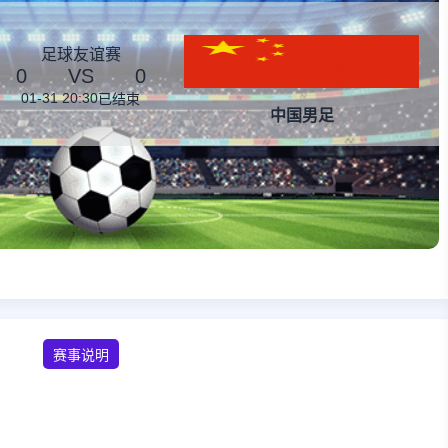
足球友谊赛
0
VS
0
01-31 20:30
已结束
中国男足
赛事说明