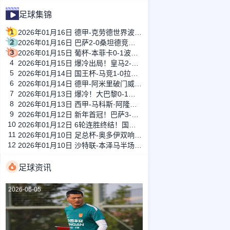
足球集锦
1
2026年01月16日 德甲-克劳德世界波柳比西奇绝平 十人柏林联合1-1奥格斯堡
2
2026年01月16日 巴萨2-0桑坦德竞技晋级国王杯八强 费兰单刀球破门亚马尔建功
3
2026年01月15日 葡杯-本菲卡0-1波尔图止步八强 贝德纳雷克制胜帕夫利季斯失良机
4
2026年01月15日 爆冷出局！皇马2-3遭西乙队阿尔瓦塞特补时绝杀 无缘国王杯8强
5
2026年01月14日 国王杯-马竞1-0拉科鲁尼亚 格列兹曼十分角任意球破门+远射中横梁
6
2026年01月14日 德甲-阿米里破门威德默建功 美因茨2-1海登海姆
7
2026年01月13日 爆冷！大巴黎0-1巴黎FC止步法国杯32强 登贝莱失单刀埃梅里中框
8
2026年01月13日 西甲-马科斯·阿隆索点射制胜 塞尔塔客场1-0塞维利亚
9
2026年01月12日 新年首冠！巴萨3-2皇马卫冕西超杯 拉菲尼亚双响维尼修斯一条龙
10
2026年01月12日 6轮连胜终结！国米2-2那不勒斯 麦克托米奈双响恰20点射孔蒂染红
11
2026年01月10日 足总杯-奥多伊双响 点球大战诺丁汉森林6-7雷克瑟姆
12
2026年01月10日 沙特联-本泽马半场戴帽 吉达联合4-0拉斯永恒
足球资讯
2026-06-05