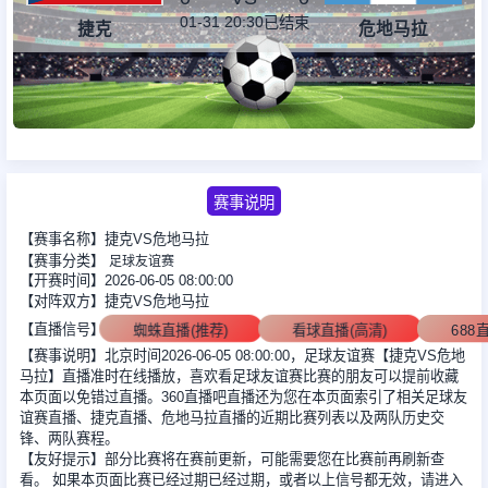
01-31 20:30
已结束
捷克
危地马拉
足球新闻
篮球新闻
赛事说明
【赛事名称】捷克VS危地马拉
【赛事分类】
足球友谊赛
【开赛时间】2026-06-05 08:00:00
【对阵双方】捷克VS危地马拉
【直播信号】
蜘蛛直播(推荐)
看球直播(高清)
68
【赛事说明】北京时间2026-06-05 08:00:00，足球友谊赛【捷克VS危地
马拉】直播准时在线播放，喜欢看足球友谊赛比赛的朋友可以提前收藏
本页面以免错过直播。360直播吧直播还为您在本页面索引了相关足球友
谊赛直播、捷克直播、危地马拉直播的近期比赛列表以及两队历史交
锋、两队赛程。
【友好提示】部分比赛将在赛前更新，可能需要您在比赛前再刷新查
看。 如果本页面比赛已经过期已经过期，或者以上信号都无效，请进入