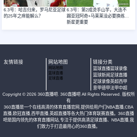
6.3号：哈吉归来，罗马尼亚足球
6.3号：第2成烫手山芋，大连不
的25年之痒能解么？
踢亚冠阿奇+马莱莱没必要换练好
新星更重要
友情链接
网站地图
链接分类
网站地图
篮球直播
篮球录像
篮球直播
篮球新闻
足球直播
足球直播
足球录像
英超
西甲
意甲
德甲
法甲
中超
Copyright ©
2026
360直播吧
. 360直播吧 All Rights Reserved. 版权所
有
360直播是一个在线高清的体育直播官网,提供给用户们NBA直播,CBA
直播,欧冠直播,西甲直播,英超直播等各大热门体育联赛直播。360直播
吧是国内领先的体育直播网站,专注于提供高清足球直播、NBA直播,我
们致力于打造最用心的360直播。