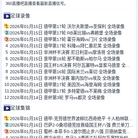
360直播吧直播查看最新直播信号。
足球录像
1
2026年01月15日 德甲第17轮 沃尔夫斯堡vs圣保利 全场录像
2
2026年01月15日 德甲第17轮 RB莱比锡vs弗赖堡 全场录像
3
2026年01月15日 德甲第17轮 霍芬海姆vs门兴 全场录像
4
2026年01月15日 德甲第17轮 科隆vs拜仁慕尼黑 全场录像
5
2026年01月15日 非洲杯半决赛 尼日利亚vs摩洛哥 全场录像
6
2026年01月15日 意甲第16轮 那不勒斯vs帕尔马 全场录像
7
2026年01月15日 国王杯1/8决赛 阿尔瓦塞特vs皇家马德里 全场录像
8
2026年01月15日 意甲第16轮 国际米兰vs莱切 全场录像
9
2026年01月15日 非洲杯半决赛 塞内加尔vs埃及 全场录像
10
2026年01月14日 德甲第17轮 美因茨vs海登海姆 全场录像
11
2026年01月14日 德甲第17轮 多特蒙德vs不莱梅 全场录像
12
2026年01月14日 意杯第3轮 罗马vs都灵 全场录像
足球集锦
1
2026年01月16日 德甲-克劳德世界波柳比西奇绝平 十人柏林联合1-1奥格斯堡
2
2026年01月16日 巴萨2-0桑坦德竞技晋级国王杯八强 费兰单刀球破门亚马尔建功
3
2026年01月15日 葡杯-本菲卡0-1波尔图止步八强 贝德纳雷克制胜帕夫利季斯失良机
4