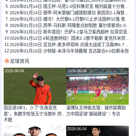
2026年01月15日 爆冷出局！皇马2-3遭西乙队阿尔瓦塞特补时绝杀 无缘国王杯8强
5
2026年01月14日 国王杯-马竞1-0拉科鲁尼亚 格列兹曼十分角任意球破门+远射中横梁
6
2026年01月14日 德甲-阿米里破门威德默建功 美因茨2-1海登海姆
7
2026年01月13日 爆冷！大巴黎0-1巴黎FC止步法国杯32强 登贝莱失单刀埃梅里中框
8
2026年01月13日 西甲-马科斯·阿隆索点射制胜 塞尔塔客场1-0塞维利亚
9
2026年01月12日 新年首冠！巴萨3-2皇马卫冕西超杯 拉菲尼亚双响维尼修斯一条龙
10
2026年01月12日 6轮连胜终结！国米2-2那不勒斯 麦克托米奈双响恰20点射孔蒂染红
11
2026年01月10日 足总杯-奥多伊双响 点球大战诺丁汉森林6-7雷克瑟姆
12
2026年01月10日 沙特联-本泽马半场戴帽 吉达联合4-0拉斯永恒
足球资讯
2026-06-04
2026-06-04
国足退3补1，少了“东南亚克
淄博队主帅侯志强：城市联赛助
星”，朱鹏宇给张玉宁当替补 防线
力中国足球“基础建设”｜专访
不稳
2026-06-04
2026-06-04