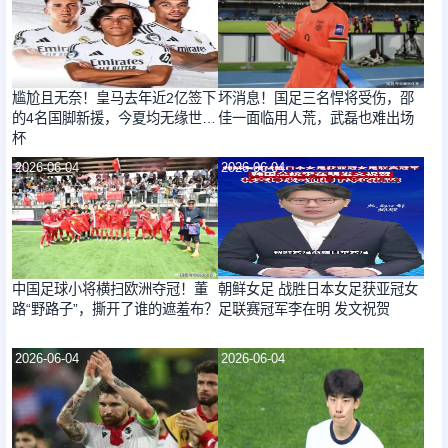
尴尬且无奈！皇马去年近2亿签下
坏消息！国足三名悍将受伤，邵
的4名国脚新援，今夏均无缘世界
佳一面临用人荒，武磊也难出场
杯
2026-06-04
2026-06-04
中国足球小将横扫欧洲夺冠！董
朝鲜女足 战胜日本女足获亚冠女
路“野路子”，撕开了谁的遮羞布？
足联赛冠军李在明 发文祝贺
2026-06-04
2026-06-04