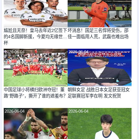
尴尬且无奈！皇马去年近2亿签下
坏消息！国足三名悍将受伤，邵
的4名国脚新援，今夏均无缘世界
佳一面临用人荒，武磊也难出场
杯
2026-06-04
2026-06-04
中国足球小将横扫欧洲夺冠！董
朝鲜女足 战胜日本女足获亚冠女
路“野路子”，撕开了谁的遮羞布？
足联赛冠军李在明 发文祝贺
2026-06-04
2026-06-04