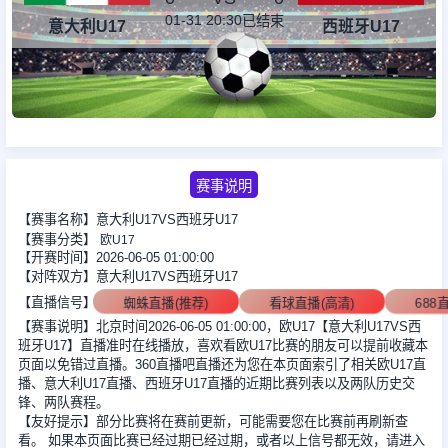
01-31 20:30
已结束
意大利U17
西班牙U17
足球新闻
篮球新闻
赛事说明
【赛事名称】意大利U17VS西班牙U17
【赛事分类】
欧U17
【开赛时间】2026-06-05 01:00:00
【对阵双方】意大利U17VS西班牙U17
【直播信号】
蜘蛛直播(推荐)
看球直播(高清)
688
【赛事说明】北京时间2026-06-05 01:00:00，欧U17【意大利U17VS西
班牙U17】直播准时在线播放，喜欢看欧U17比赛的朋友可以提前收藏本
页面以免错过直播。360直播吧直播还为您在本页面索引了相关欧U17直
播、意大利U17直播、西班牙U17直播的近期比赛列表以及两队历史交
锋、两队赛程。
【友好提示】部分比赛将在赛前更新，可能需要您在比赛前再刷新查
看。 如果本页面比赛已经过期已经过期，或者以上信号都无效，请进入