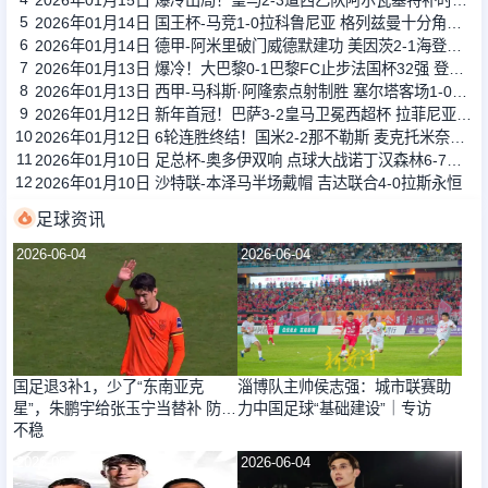
2026年01月15日 爆冷出局！皇马2-3遭西乙队阿尔瓦塞特补时绝杀 无缘国王杯8强
5
2026年01月14日 国王杯-马竞1-0拉科鲁尼亚 格列兹曼十分角任意球破门+远射中横梁
6
2026年01月14日 德甲-阿米里破门威德默建功 美因茨2-1海登海姆
7
2026年01月13日 爆冷！大巴黎0-1巴黎FC止步法国杯32强 登贝莱失单刀埃梅里中框
8
2026年01月13日 西甲-马科斯·阿隆索点射制胜 塞尔塔客场1-0塞维利亚
9
2026年01月12日 新年首冠！巴萨3-2皇马卫冕西超杯 拉菲尼亚双响维尼修斯一条龙
10
2026年01月12日 6轮连胜终结！国米2-2那不勒斯 麦克托米奈双响恰20点射孔蒂染红
11
2026年01月10日 足总杯-奥多伊双响 点球大战诺丁汉森林6-7雷克瑟姆
12
2026年01月10日 沙特联-本泽马半场戴帽 吉达联合4-0拉斯永恒
足球资讯
2026-06-04
2026-06-04
国足退3补1，少了“东南亚克
淄博队主帅侯志强：城市联赛助
星”，朱鹏宇给张玉宁当替补 防线
力中国足球“基础建设”｜专访
不稳
2026-06-04
2026-06-04