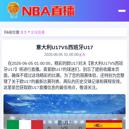
首页
>
当前位置:
首页
足球直播
足球直播
意大利U17VS西班牙U17
2026-06-05 01:00:00
5
篮球直播
在2026-06-05 01:00:00，精彩的欧U17对决【意大利U17VS西班
牙U17】将进行直播。喜爱欧U17的球迷们，别忘了提前收藏本页
面，确保不错过这场精彩的比赛。为了您的观赛体验，还特别为您整
足球录像
理了关于欧U17的最新比赛列表、两队的历史交锋记录和赛程安排。
这里是您获取欧U17直播信息的最佳地点，敬请关注。
篮球录像
足球集锦
欧U17
0
VS
0
篮球集锦