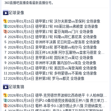
360直播吧直播查看最新直播信号。
足球录像
1
2026年01月15日 德甲第17轮 沃尔夫斯堡vs圣保利 全场录像
2
2026年01月15日 德甲第17轮 RB莱比锡vs弗赖堡 全场录像
3
2026年01月15日 德甲第17轮 霍芬海姆vs门兴 全场录像
4
2026年01月15日 德甲第17轮 科隆vs拜仁慕尼黑 全场录像
5
2026年01月15日 非洲杯半决赛 尼日利亚vs摩洛哥 全场录像
6
2026年01月15日 意甲第16轮 那不勒斯vs帕尔马 全场录像
7
2026年01月15日 国王杯1/8决赛 阿尔瓦塞特vs皇家马德里 全场录像
8
2026年01月15日 意甲第16轮 国际米兰vs莱切 全场录像
9
2026年01月15日 非洲杯半决赛 塞内加尔vs埃及 全场录像
10
2026年01月14日 德甲第17轮 美因茨vs海登海姆 全场录像
11
2026年01月14日 德甲第17轮 多特蒙德vs不莱梅 全场录像
12
2026年01月14日 意杯第3轮 罗马vs都灵 全场录像
足球集锦
1
2026年01月16日 德甲-克劳德世界波柳比西奇绝平 十人柏林联合1-1奥格斯堡
2
2026年01月16日 巴萨2-0桑坦德竞技晋级国王杯八强 费兰单刀球破门亚马尔建功
3
2026年01月15日 葡杯-本菲卡0-1波尔图止步八强 贝德纳雷克制胜帕夫利季斯失良机
4