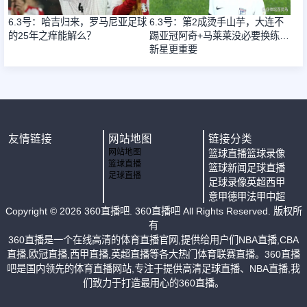
6.3号：哈吉归来，罗马尼亚足球
6.3号：第2成烫手山芋，大连不
的25年之痒能解么？
踢亚冠阿奇+马莱莱没必要换练好
新星更重要
友情链接
网站地图
链接分类
网站地图
篮球直播
篮球录像
篮球直播
篮球新闻
足球直播
足球直播
足球录像
英超
西甲
意甲
德甲
法甲
中超
Copyright ©
2026
360直播吧
. 360直播吧 All Rights Reserved. 版权所
有
360直播是一个在线高清的体育直播官网,提供给用户们NBA直播,CBA
直播,欧冠直播,西甲直播,英超直播等各大热门体育联赛直播。360直播
吧是国内领先的体育直播网站,专注于提供高清足球直播、NBA直播,我
们致力于打造最用心的360直播。