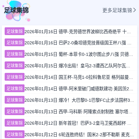
足球集锦
更多足球集锦
足球集锦
2026年01月16日 德甲-克劳德世界波柳比西奇绝平 十人柏林联合1-1奥格斯堡
足球集锦
2026年01月16日 巴萨2-0桑坦德竞技晋级国王杯八强 费兰单刀球破门亚马尔建功
足球集锦
2026年01月15日 葡杯-本菲卡0-1波尔图止步八强 贝德纳雷克制胜帕夫利季斯失良机
足球集锦
2026年01月15日 爆冷出局！皇马2-3遭西乙队阿尔瓦塞特补时绝杀 无缘国王杯8强
足球集锦
2026年01月14日 国王杯-马竞1-0拉科鲁尼亚 格列兹曼十分角任意球破门+远射中横梁
足球集锦
2026年01月14日 德甲-阿米里破门威德默建功 美因茨2-1海登海姆
足球集锦
2026年01月13日 爆冷！大巴黎0-1巴黎FC止步法国杯32强 登贝莱失单刀埃梅里中框
足球集锦
2026年01月13日 西甲-马科斯·阿隆索点射制胜 塞尔塔客场1-0塞维利亚
足球集锦
2026年01月12日 新年首冠！巴萨3-2皇马卫冕西超杯 拉菲尼亚双响维尼修斯一条龙
足球集锦
2026年01月12日 6轮连胜终结！国米2-2那不勒斯 麦克托米奈双响恰20点射孔蒂染红