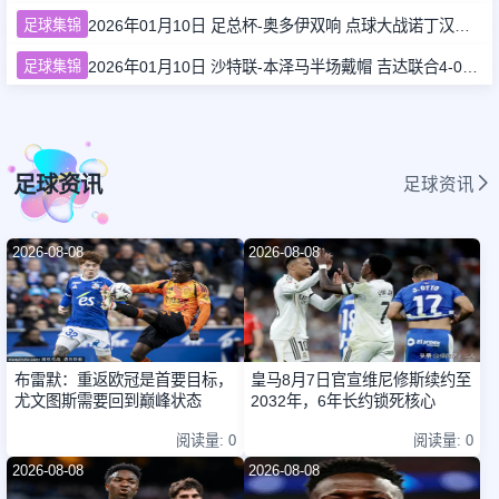
足球集锦
2026年01月10日 足总杯-奥多伊双响 点球大战诺丁汉森林6-7雷克瑟姆
足球集锦
2026年01月10日 沙特联-本泽马半场戴帽 吉达联合4-0拉斯永恒
足球资讯
足球资讯
2026-08-08
2026-08-08
布雷默：重返欧冠是首要目标，
皇马8月7日官宣维尼修斯续约至
尤文图斯需要回到巅峰状态
2032年，6年长约锁死核心
阅读量: 0
阅读量: 0
2026-08-08
2026-08-08