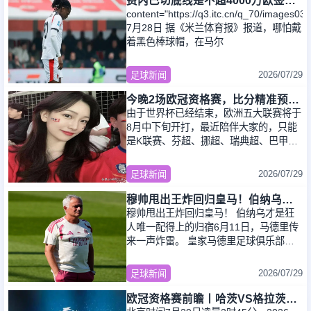
费内巴切底线是不超4000万欧签莱奥，给球员年薪约1000万欧
content="https://q3.itc.cn/q_70/images
7月28日 据《米兰体育报》报道，哪怕戴
着黑色棒球帽，在马尔
2026/07/29
足球新闻
今晚2场欧冠资格赛，比分精准预测，最近冷门有点多
由于世界杯已经结束，欧洲五大联赛将于
8月中下旬开打，最近陪伴大家的，只能
是K联赛、芬超、挪超、瑞典超、巴甲、
美职联、欧冠资格赛，欧联杯资格赛，这
些比赛最大
2026/07/29
足球新闻
穆帅甩出王炸回归皇马！伯纳乌才是狂人唯一配得上的归宿
穆帅甩出王炸回归皇马！ 伯纳乌才是狂
人唯一配得上的归宿6月11日，马德里传
来一声炸雷。 皇家马德里足球俱乐部官
宣：葡萄牙人穆里尼奥正式成为一线队新
任主教
2026/07/29
足球新闻
欧冠资格赛前瞻丨哈茨VS格拉茨风暴：苏超亚军首回合丧师失地