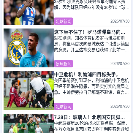
35岁维尔贝克永久转会蓝军的确令人费
解，因为球队已经四年没有30岁以上球员
上场了。伯利入主之后锐意打造全新的时
代，多
2026/07/30
足球新闻
这下坐不住了！罗马诺曝皇马向曼城报价罗德里，预算超5000万欧
就在刚刚，知名体育记者罗马诺发布消
息，称皇马首次向曼城表达了引进罗德里
的意愿，并且这笔交易也获得了此前一直
持反对意见的弗洛伦蒂诺的支持，这位新
上任的皇
2026/07/30
足球新闻
中卫危机！利物浦四目标失手，五大备选，谁能解伊劳拉燃眉之急？
美国季前赛打到现在，利物浦的中卫危机
已经不是潜在隐患，而是实打实的燃眉之
急。主帅伊劳拉自己都毫不避讳，直言球
队中卫深度“非常薄弱”。更讽刺的是，目
前队
2026/07/30
足球新闻
7.28日：玻璃人！北京国安国脚中卫骨折，1年2次受伤，本赛季仅出场3次
中超联赛第20轮的战火即将点燃，然而，
在万众瞩目北京国安即将于明晚客赴蓉城