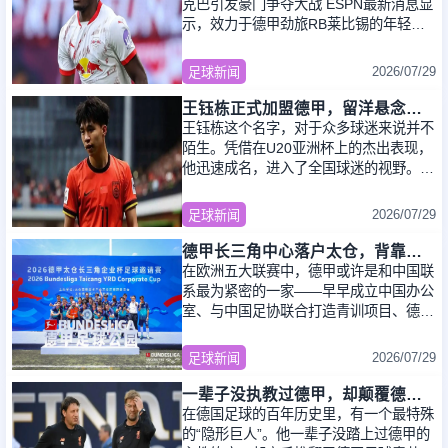
克巴引发豪门争夺大战 ESPN最新消息显
示，效力于德甲劲旅RB莱比锡的年轻中
卫卢克巴，正在成为欧洲转会市场上的热
门人物
2026/07/29
足球新闻
王钰栋正式加盟德甲，留洋悬念尘埃落定
王钰栋这个名字，对于众多球迷来说并不
陌生。凭借在U20亚洲杯上的杰出表现，
他迅速成名，进入了全国球迷的视野。在
过去的几年里，他实现了从U20、U23到
成年国家
2026/07/29
足球新闻
德甲长三角中心落户太仓，背靠上海建设亚太地区旗舰级中心
在欧洲五大联赛中，德甲或许是和中国联
系最为紧密的一家——早早成立中国办公
室、与中国足协联合打造青训项目、德甲
名宿持续的中国行……而如今，德甲在国
内
2026/07/29
足球新闻
一辈子没执教过德甲，却颠覆德国足球！克洛普：他是我的教父
在德国足球的百年历史里，有一个最特殊
的“隐形巨人”。他一辈子没踏上过德甲的