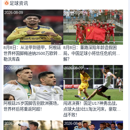
足球资讯
2026-08-09
2026-08-09
8月8日：从法甲到德甲，阿根廷
8月8日：董路深陷年龄造假困
世界杯国脚梅迪纳2500万欧转会
局，中国足球小将信任危机何
勒沃库森
解？
2026-08-09
2026-08-09
阿根廷25岁国脚告别欧洲赛场，
闯进决赛！国足U17神勇出战，
世界杯后将重返阿超！
点球大战3比1淘汰河床，豪取四
战不败！
2026-08-09
2026-08-09