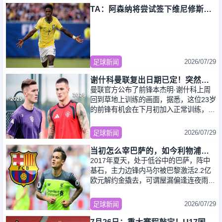
TA：阿森纳将尝试签下维尼修斯，萨利巴伤停不得不再引进一名后卫
2026/07/29
足球新闻
谢什科曼联复出日期已定！突然变壮原因揭晓，跟队合练后将恢复正常
曼联官方公布了前锋本杰明·谢什科上周
回到草地上训练的画面，据悉，这位23岁
的前锋有机会在下月初加入正常训练，并
且肯定可以在新赛季开始前复出。在曼联
效力
2026/07/29
足球新闻
当初怎么宰巴萨的，如今利物浦就怎么被人宰，替补边锋巴黎要1.7亿
2017年夏天，处于低谷中的巴萨，阵中
基石，主力边锋内马尔被巴黎激活2.2亿
欧元解约金撬去，可谓屋漏偏逢连夜雨。
为了寻找内马尔的接替人选，巴萨从多特
蒙德引进法
2026/07/29
足球新闻