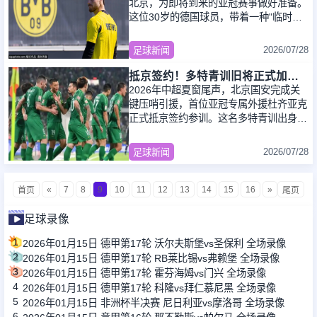
北京，为即将到来的亚冠赛事做好准备。
这位30岁的德国球员，带着一种"临时
工"的感觉——零转会费、半年短约、只
能踢亚冠
2026/07/28
足球新闻
抵京签约！多特青训旧将正式加盟国安，备战亚冠，成蒙哥马利麾下奇兵
2026年中超夏窗尾声，北京国安完成关
键压哨引援，首位亚冠专属外援杜齐亚克
正式抵京签约参训。这名多特青训出身的
德甲老将，专为亚冠赛事而来，精准对冲
球队大规
2026/07/28
足球新闻
«
7
8
9
10
11
12
13
14
15
16
»
首页
尾页
足球录像
1
2026年01月15日 德甲第17轮 沃尔夫斯堡vs圣保利 全场录像
2
2026年01月15日 德甲第17轮 RB莱比锡vs弗赖堡 全场录像
3
2026年01月15日 德甲第17轮 霍芬海姆vs门兴 全场录像
4
2026年01月15日 德甲第17轮 科隆vs拜仁慕尼黑 全场录像
5
2026年01月15日 非洲杯半决赛 尼日利亚vs摩洛哥 全场录像
6