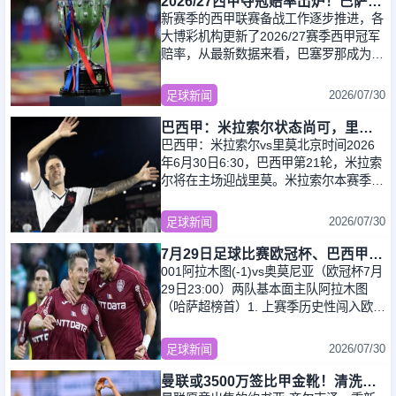
2026/27西甲夺冠赔率出炉！巴萨领跑榜单，皇马、马竞紧随其后
新赛季的西甲联赛备战工作逐步推进，各
大博彩机构更新了2026/27赛季西甲冠军
足球新闻
赔率，从最新数据来看，巴塞罗那成为夺
冠最大热门，皇马、马德里竞技分列榜单
第二位
2026/07/30
足球新闻
篮球新闻
巴西甲：米拉索尔状态尚可，里莫近期表现跳跃
巴西甲：米拉索尔vs里莫北京时间2026
年6月30日6:30，巴西甲第21轮，米拉索
尔将在主场迎战里莫。米拉索尔本赛季的
表现非常糟糕，要知道其上赛季还身处自
由杯资格
2026/07/30
足球新闻
7月29日足球比赛欧冠杯、巴西甲赛事分析、比赛预测
001阿拉木图(-1)vs奥莫尼亚（欧冠杯7月
29日23:00）两队基本面主队阿拉木图
（哈萨超榜首）1. 上赛季历史性闯入欧冠
正赛，虽联赛阶段1平7负，但积累了宝贵
欧战经验。本
2026/07/30
足球新闻
曼联或3500万签比甲金靴！清洗齐尔克泽又受阻，尤文拒绝强制性买断