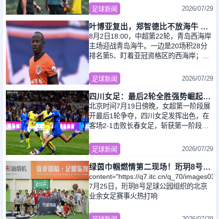
球员杰
2026/07/29
足球新闻
叶博亚复出，郑智德比不放海牛 保多赛1场垫底 西海岸有争亚冠希望
8月2日18:00，中超第22轮，青岛西海岸
主场迎战青岛海牛。一边是20场积28分
排名第5、盯着亚冠资格区的西海岸；另
一边是20场账面只拿14分、因为扣了7分
罚款80万
2026/07/29
足球新闻
四川女足：最后2轮全胜强势崛起＋第一阶段对阵5对手2胜3平不败！
北京时间7月19日傍晚，女超第一阶段展
开最后1轮争夺，四川女足发挥出色，在
客场2-1击败长春女足，斩获第一阶段的
第2场胜利，以2连胜收官！在第一阶段的
11场比赛当中，
2026/07/29
足球新闻
绿茵巾帼燃情第二现场！珩玥8号足球公园女足赛事欢乐启幕
content="https://q7.itc.cn/q_70/images
7月25日，珩玥8号足球公园组织的北京
业余女足赛事火热打响
2026/07/29