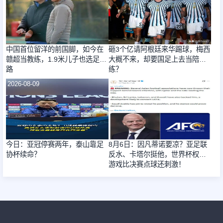
中国首位留洋的前国脚，如今在
砸3个亿请阿根廷来华踢球，梅西
赣超当教练，1.9米儿子也选足球
大概不来，却要国足上去当陪
路
练？
2026-08-09
2026-08-09
今日：亚冠停赛两年，泰山靠足
8月6日：因凡蒂诺要凉？亚足联
协杯续命？
反水、卡塔尔挺他，世界杯权力
游戏比决赛点球还刺激！