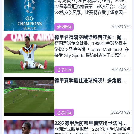
北京时间7月29日凌晨2时45分，2026-
27赛季欧冠资格赛第二轮次回合：哈茨
VS格拉茨风暴。比赛将在爱丁堡泰因卡
斯尔公园球场打响。哈茨VS格拉茨风暴
比赛性质：欧
2026/07/29
足球新闻
德甲名宿隔空喊话穆西亚拉：抛开伤病借口，用表现重回巅峰
德国足球传奇球星、1990年金球奖得主
洛塔尔·马特乌斯（Lothar Matthäus）在
接受 Sky Sports 采访时表达了对拜仁慕
尼黑球星贾马尔·穆西亚拉（Jamal
Musiala）
2026/07/29
足球新闻
德甲赛季最佳进球揭晓！多角度回看28岁锋霸极限舒展倒钩破门
2026/07/29
足球新闻
22岁德甲后防帝星横空出世法国新一代希望之星3大欧洲豪门疯抢
欧洲足坛新星崛起！22岁法国后防悍将卢