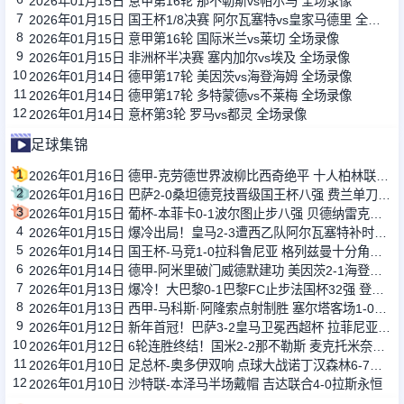
2026年01月15日 意甲第16轮 那不勒斯vs帕尔马 全场录像
7
2026年01月15日 国王杯1/8决赛 阿尔瓦塞特vs皇家马德里 全场录像
8
2026年01月15日 意甲第16轮 国际米兰vs莱切 全场录像
9
2026年01月15日 非洲杯半决赛 塞内加尔vs埃及 全场录像
10
2026年01月14日 德甲第17轮 美因茨vs海登海姆 全场录像
11
2026年01月14日 德甲第17轮 多特蒙德vs不莱梅 全场录像
12
2026年01月14日 意杯第3轮 罗马vs都灵 全场录像
足球集锦
1
2026年01月16日 德甲-克劳德世界波柳比西奇绝平 十人柏林联合1-1奥格斯堡
2
2026年01月16日 巴萨2-0桑坦德竞技晋级国王杯八强 费兰单刀球破门亚马尔建功
3
2026年01月15日 葡杯-本菲卡0-1波尔图止步八强 贝德纳雷克制胜帕夫利季斯失良机
4
2026年01月15日 爆冷出局！皇马2-3遭西乙队阿尔瓦塞特补时绝杀 无缘国王杯8强
5
2026年01月14日 国王杯-马竞1-0拉科鲁尼亚 格列兹曼十分角任意球破门+远射中横梁
6
2026年01月14日 德甲-阿米里破门威德默建功 美因茨2-1海登海姆
7
2026年01月13日 爆冷！大巴黎0-1巴黎FC止步法国杯32强 登贝莱失单刀埃梅里中框
8
2026年01月13日 西甲-马科斯·阿隆索点射制胜 塞尔塔客场1-0塞维利亚
9
2026年01月12日 新年首冠！巴萨3-2皇马卫冕西超杯 拉菲尼亚双响维尼修斯一条龙
10
2026年01月12日 6轮连胜终结！国米2-2那不勒斯 麦克托米奈双响恰20点射孔蒂染红
11
2026年01月10日 足总杯-奥多伊双响 点球大战诺丁汉森林6-7雷克瑟姆
12
2026年01月10日 沙特联-本泽马半场戴帽 吉达联合4-0拉斯永恒