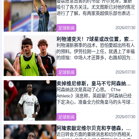
曼联愿意出售的约书亚·齐尔克泽，重新
吸引了各方关注。尤文图斯已对他的情况
进行了了解，有两家英超俱乐部也表达了
兴趣。荷甲的阿贾克斯询问过他的情况，
但由
2026/07/30
足球新闻
利物浦变天！7球星或改位置，索博边锋，弗林蓬前提，最意外是他
利物浦新赛季的战术，恐怕要超出所有人
的预料。伊劳拉刚一上任，就遇上了幸福
的烦恼：中场人才还算多，右路却因为萨
拉赫离队直接真空，锋线、中卫也处处缺
人。手里
2026/07/30
足球新闻
卖掉维尼修斯，皇马不亏阿森纳血赚！维尼修斯转会大戏全解析
阿森纳这次是真动了心思。《The
Athletic》消息称，英超豪门阿森纳已经
下定决心，准备全力挖角皇马的头号球星
维尼修斯，俱乐部内部各个层级都已经同
意并批准了
2026/07/30
足球新闻
阿隆索敲定维尔贝克和亨德森，切尔西引援逻辑彻底反转有哪些改变
近日转会方面的重磅消息和切尔西相关，