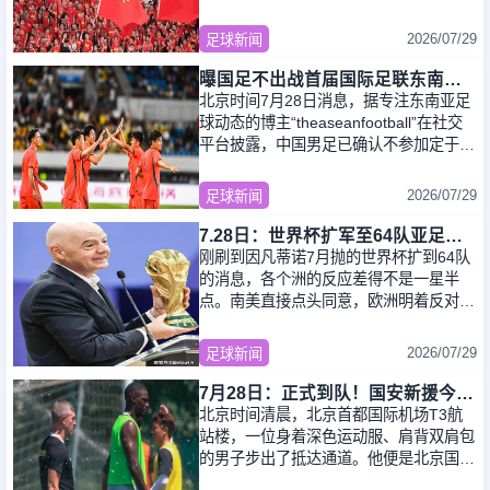
了喜讯。很多中国球迷也为此欢欣鼓舞，
认为世
2026/07/29
足球新闻
曝国足不出战首届国际足联东南亚杯 窗口期将参加邀请赛
北京时间7月28日消息，据专注东南亚足
球动态的博主“theaseanfootball”在社交
平台披露，中国男足已确认不参加定于
2026年9月21日至10月6日举行的首届国
际足
2026/07/29
足球新闻
7.28日：世界杯扩军至64队亚足联为何反倒先急踩刹车
刚刷到因凡蒂诺7月抛的世界杯扩到64队
的消息，各个洲的反应差得不是一星半
点。南美直接点头同意，欧洲明着反对，
非洲大洋洲大概率跟着走，就亚足联的态
度，最值得
2026/07/29
足球新闻
7月28日：正式到队！国安新援今晨抵达北京，备战亚冠，成蒙哥马利麾下奇兵
北京时间清晨，北京首都国际机场T3航
站楼，一位身着深色运动服、肩背双肩包
的男子步出了抵达通道。他便是北京国安
俱乐部新引进的外援，年仅三十岁的德国