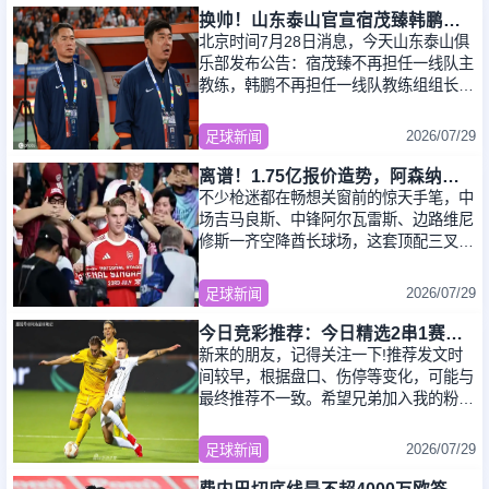
换帅！山东泰山官宣宿茂臻韩鹏下课 唐田任代理主帅
北京时间7月28日消息，今天山东泰山俱
乐部发布公告：宿茂臻不再担任一线队主
教练，韩鹏不再担任一线队教练组组长，
由原一线队助理教练、领队唐田出任一线
队代理
2026/07/29
足球新闻
离谱！1.75亿报价造势，阿森纳打包三大巨星的美梦大概率落空？
不少枪迷都在畅想关窗前的惊天手笔，中
场吉马良斯、中锋阿尔瓦雷斯、边路维尼
修斯一齐空降酋长球场，这套顶配三叉戟
+后腰组合，换谁看了都会觉得难以置
信。可
2026/07/29
足球新闻
今日竞彩推荐：今日精选2串1赛事分析，附比分预测！
新来的朋友，记得关注一下!推荐发文时
间较早，根据盘口、伤停等变化，可能与
最终推荐不一致。希望兄弟加入我的粉
丝，就能获取第一手资讯、临场推荐。以
下仅是赛
2026/07/29
足球新闻