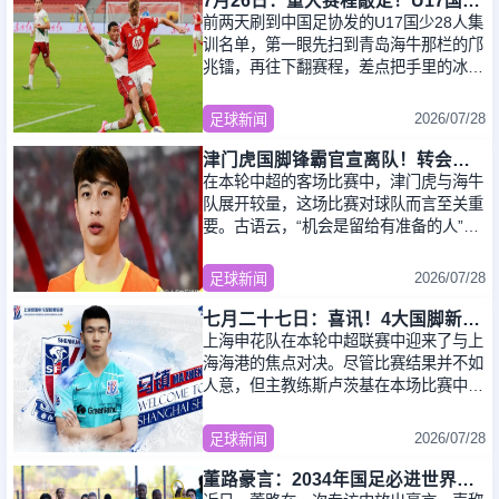
7月26日：重大赛程敲定！U17国足先迎战阿森纳，再战勒沃库森，邝兆镭能否迎来爆发？
前两天刷到中国足协发的U17国少28人集
训名单，第一眼先扫到青岛海牛那栏的邝
兆镭，再往下翻赛程，差点把手里的冰美
式洒了8月3号在上海浦东足球场，国少
U17第一场
2026/07/28
足球新闻
津门虎国脚锋霸官宣离队！转会大连英博一事引发球迷质疑
在本轮中超的客场比赛中，津门虎与海牛
队展开较量，这场比赛对球队而言至关重
要。古语云，“机会是留给有准备的人”，
这句话也同样适用于球员谢蒂内。他是一
位实
2026/07/28
足球新闻
七月二十七日：喜讯！4大国脚新援将在7月26日提前官宣转会申花俱乐部
上海申花队在本轮中超联赛中迎来了与上
海海港的焦点对决。尽管比赛结果并不如
人意，但主教练斯卢茨基在本场比赛中依
旧给予了年轻门将薛庆浩首发登场的机会
2026/07/28
足球新闻
董路豪言：2034年国足必进世界杯，职业生涯押注青训未来！