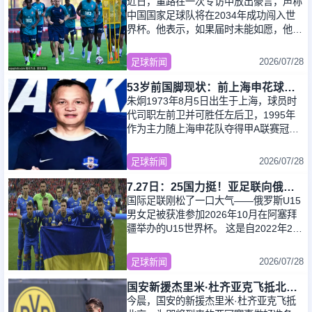
近日，董路在一次专访中放出豪言，声称
中国国家足球队将在2034年成功闯入世
界杯。他表示，如果届时未能如愿，他将
当场宣布结束自己与足球相关的职业生
涯。这一激
2026/07/28
足球新闻
53岁前国脚现状：前上海申花球员，被误诊早退役，今在昆明当主教
朱炯1973年8月5日出生于上海，球员时
代司职左前卫并可胜任左后卫，1995年
作为主力随上海申花队夺得甲A联赛冠
军。年轻球迷或许陌生，可看过九十年代
甲A的老观众
2026/07/28
足球新闻
7.27日：25国力挺！亚足联向俄罗斯抛出橄榄枝，欧足联肯放弃这块核心利益么？
国际足联刚松了一口大气——俄罗斯U15
男女足被获准参加2026年10月在阿塞拜
疆举办的U15世界杯。 这是自2022年2月
被全面禁赛以来，俄罗斯球队第一次拿到
国际
2026/07/28
足球新闻
国安新援杰里米·杜齐亚克飞抵北京：亚冠奇兵的背后故事与战术分析
今晨，国安的新援杰里米·杜齐亚克飞抵