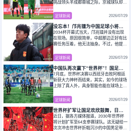
挑战领头羊成都蓉城之际，京城球队却传
来了一个令人扼腕的消息：新近伤愈复出
的右边
2026/07/29
足球新闻
没忘本！邝兆镭为中国足球小将捐款6万 董路：我培养出了4个白眼狼
2034杯开幕式当天，邝兆镭并没有出现
在现场。原因很简单，中超那边正好有比
赛任务压着，他无法抽身。不过，他提前
录制好了一段视频，由父亲代为发布到社
交平台上。
2026/07/29
足球新闻
中国队再次赢下“世界杯”！国足没做到的，人形机器人先做到了！背后技术难点有哪些？
7月底，世界杯决赛以西班牙击败阿根廷
斩获大力神杯而结束，其实，如今的球场
上除了真人外，具身智能也能在球场上疯
狂炫技，中国队更是拿下了机器人届的
“世界杯”！
2026/07/29
足球新闻
世界杯扩军让国足欢欣鼓舞，日媒猛泼冷水：没用，出线概率最多2%
近日，据各方媒体报道，2030年世界杯
将计划扩军至64支参赛球队。这无疑给一
次次冲击世界杯折戟沉沙的中国男足带来