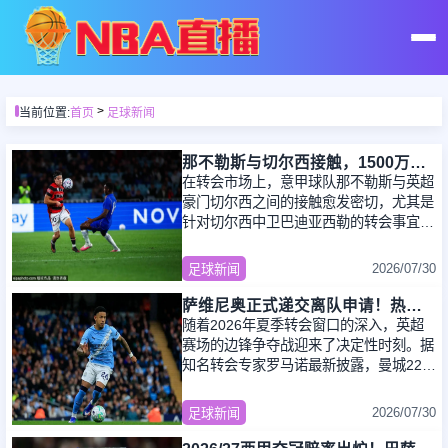
首页
>
当前位置:
首页
足球新闻
足球直播
那不勒斯与切尔西接触，1500万镑报价巴迪亚西勒，意甲球队欲引进新中卫
在转会市场上，意甲球队那不勒斯与英超
豪门切尔西之间的接触愈发密切，尤其是
篮球直播
针对切尔西中卫巴迪亚西勒的转会事宜。
据记者Orazio Accomando透露，那不勒
斯准备
2026/07/30
足球新闻
足球录像
萨维尼奥正式递交离队申请！热刺领跑争夺战，意甲豪门只能看看
随着2026年夏季转会窗口的深入，英超
篮球录像
赛场的边锋争夺战迎来了决定性时刻。据
知名转会专家罗马诺最新披露，曼城22岁
的巴西边锋萨维尼奥已正式向俱乐部及主
足球集锦
帅马
2026/07/30
足球新闻
篮球集锦