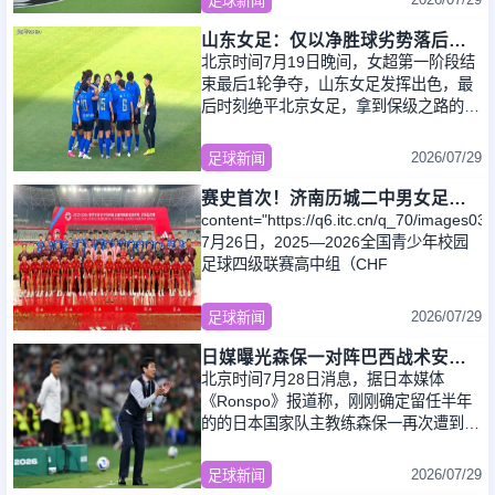
足球新闻
山东女足：仅以净胜球劣势落后安全区＋第一阶段对阵5对手4平1负
北京时间7月19日晚间，女超第一阶段结
束最后1轮争夺，山东女足发挥出色，最
后时刻绝平北京女足，拿到保级之路的关
键1分！在第一阶段的11场争夺当中，球
队取得1胜4平6
2026/07/29
足球新闻
赛史首次！济南历城二中男女足同夺全国季军创校园足球纪录
content="https://q6.itc.cn/q_70/image
7月26日，2025—2026全国青少年校园
足球四级联赛高中组（CHF
2026/07/29
足球新闻
日媒曝光森保一对阵巴西战术安排 补水时要求死守到加时
北京时间7月28日消息，据日本媒体
《Ronspo》报道称，刚刚确定留任半年
的的日本国家队主教练森保一再次遭到强
烈批评。起因是26日晚NHK综合频道
《周日体育》首
2026/07/29
足球新闻