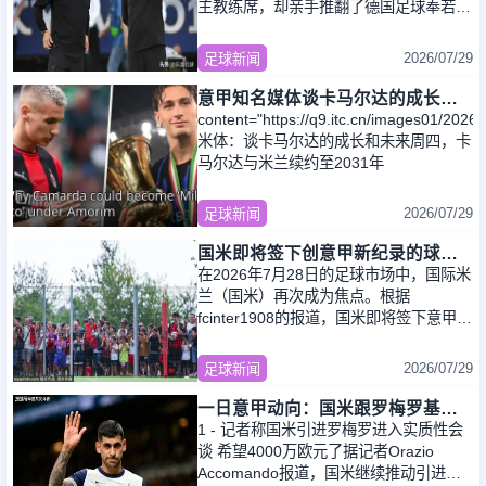
主教练席，却亲手推翻了德国足球奉若神
明的“自由人”传统；他只是一支德乙保级
2026/07/29
足球新闻
意甲知名媒体谈卡马尔达的成长和未来，他还在努力的成长
content="https://q9.itc.cn/images01/2
米体：谈卡马尔达的成长和未来周四，卡
马尔达与米兰续约至2031年
2026/07/29
足球新闻
国米即将签下创意甲新纪录的球衣袖口赞助商，商业运作再创新高！
在2026年7月28日的足球市场中，国际米
兰（国米）再次成为焦点。根据
fcinter1908的报道，国米即将签下意甲历
史上最昂贵的球衣袖口广告赞助合约。这
不仅是国米在转
2026/07/29
足球新闻
一日意甲动向：国米跟罗梅罗基本谈妥，阿莫林带米兰第一战2
1 - 记者称国米引进罗梅罗进入实质性会
谈 希望4000万欧元了据记者Orazio
Accomando报道，国米继续推动引进罗