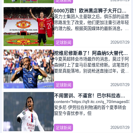
足球新闻
6000万欧！欧洲黑店狮子大开口，曼联与8大豪门争抢18岁天才少年
英力士集团入主曼联之后，俱乐部的运营
思路发生了改变，他们更加注重引进年轻
的潜力股。根据英国媒体的最新消息，目
前曼联正在考虑引进18岁的波兰新星奥斯
卡·
2026/07/29
足球新闻
挖维尼修斯悬了！阿森纳5大替代者出炉，巴萨飞翼最适合塔帅
今夏英超转会市场最炸的消息，莫过于阿
森纳盯上了皇马巨星维尼修斯。这笔签约
要是真能落地，别说枪迷直接过年，说是
整个英超夏窗的“王炸交易”都不为过。但
热
2026/07/29
足球新闻
不闹罢训、不逼宫！巴尔科拉态度曝光，利物浦想签下他更难了
content="https://q9.itc.cn/q_70/images
安多尼·伊劳拉在利物浦的首个夏季转会
窗至今喜忧参半，但
2026/07/29
足球新闻