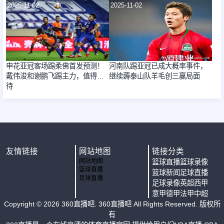
2025-11-02
2025-11-02
申花亚冠客场踢柔佛首发预测！
河南队踢亚冠已成大概率事件，
戴伟浚和谢鹏飞踢主力，值得期
继续薅泰山队羊毛创三赢局面
待
友情链接
网站地图
链接分类
网站地图
篮球直播
篮球录像
篮球直播
篮球新闻
足球直播
足球直播
足球录像
英超
西甲
意甲
德甲
法甲
中超
Copyright ©
2026
360直播吧
. 360直播吧 All Rights Reserved. 版权所
有