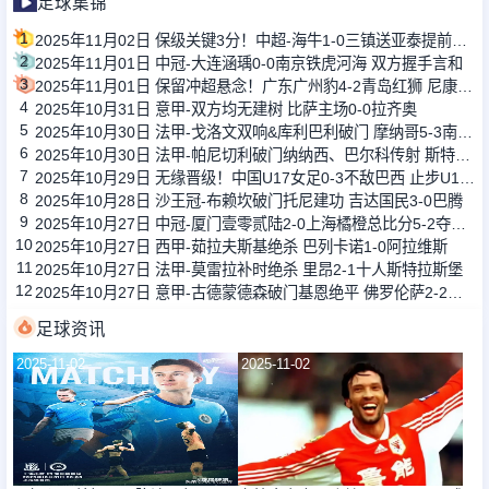
足球集锦
1
2025年11月02日 保级关键3分！中超-海牛1-0三镇送亚泰提前降级 兰克尔-泽制胜
2
2025年11月01日 中冠-大连涵瑀0-0南京铁虎河海 双方握手言和
3
2025年11月01日 保留冲超悬念！广东广州豹4-2青岛红狮 尼康1射2传卡洛斯替补建功
4
2025年10月31日 意甲-双方均无建树 比萨主场0-0拉齐奥
5
2025年10月30日 法甲-戈洛文双响&库利巴利破门 摩纳哥5-3南特升第二
6
2025年10月30日 法甲-帕尼切利破门纳纳西、巴尔科传射 斯特拉斯堡3-0欧塞尔
7
2025年10月29日 无缘晋级！中国U17女足0-3不敌巴西 止步U17女足世界杯16强
8
2025年10月28日 沙王冠-布赖坎破门托尼建功 吉达国民3-0巴腾
9
2025年10月27日 中冠-厦门壹零贰陆2-0上海橘橙总比分5-2夺冠 59岁朱骏首发登场
10
2025年10月27日 西甲-茹拉夫斯基绝杀 巴列卡诺1-0阿拉维斯
11
2025年10月27日 法甲-莫雷拉补时绝杀 里昂2-1十人斯特拉斯堡
12
2025年10月27日 意甲-古德蒙德森破门基恩绝平 佛罗伦萨2-2十人博洛尼亚
足球资讯
2025-11-02
2025-11-02