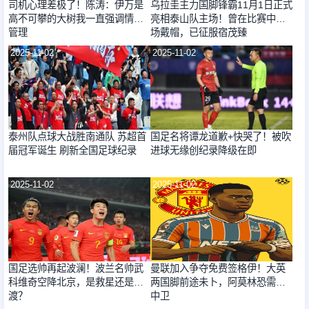
司机心理差极了！陈涛：伊万是
乌拉圭主力国脚锋霸11月1日正式
高不可攀的大树我一直强调情绪
亮相泰山队主场！曾在比赛中单
管理
场戴帽，已征服宿茂臻
2025-11-02
2025-11-02
泰州队点球大战胜南通队 苏超首
国足名将谭龙道歉+快哭了！被吹
届冠军诞生 刷新全国足球纪录
进球无缘创纪录降级在即
2025-11-02
2025-11-02
国足选帅再起波澜！波兰名帅武
曼联加入争夺免费签格伊！大英
科维奇空降北京，是救星还是过
两国脚前途未卜，阿莫林恐需买
渡？
中卫