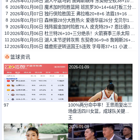
5
2026年01月08日 湖人不敌马刺 詹姆斯缺阵 东契奇空砍38+10+10 文班16+14
6
2026年01月08日 魔术加时险胜篮网 班凯罗30+14+6&打板三分绝杀 波特34分
7
2026年01月07日 独行侠险胜国王 弗拉格20+8+6 浓眉19+16 德罗赞失绝杀
8
2026年01月07日 森林狼28分大胜热火 爱德华兹26分 戈贝尔13+17 鲍威尔21分
9
2026年01月06日 残阵掘金加时险胜76人 皮克特29+7 恩比德32+10&关键干扰球
10
2026年01月06日 杜兰特26+10+三分绝杀！火箭赛季三杀太阳 申京缺阵 布克27分
11
2026年01月05日 湖人末节逆转灰熊 东契奇36+9+8 詹姆斯26+7+10 拉拉维亚26+5
12
2026年01月05日 雄鹿拒逆转送国王5连败 字母哥37+11 小波特25+10 威少21+6
篮球资讯
2026-01-09
2026-01-09
97
100%两分命中率！王思雨复出三
场盘活四川女篮，成球队关键女
王
2026-01-09
2026-01-09