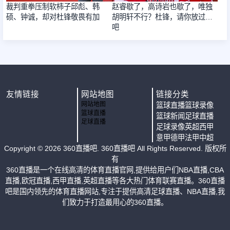
裁判重拳压制软柿子邱彪、韩
赵睿歇了，高诗岩也歇了，唯独
硕、钟诚，却对杜锋敬畏有加
胡明轩不行？杜锋，请你放过他
吧
友情链接
网站地图
链接分类
网站地图
篮球直播
篮球录像
篮球直播
篮球新闻
足球直播
足球直播
足球录像
英超
西甲
意甲
德甲
法甲
中超
Copyright ©
2026
360直播吧
. 360直播吧 All Rights Reserved. 版权所
有
360直播是一个在线高清的体育直播官网,提供给用户们NBA直播,CBA
直播,欧冠直播,西甲直播,英超直播等各大热门体育联赛直播。360直播
吧是国内领先的体育直播网站,专注于提供高清足球直播、NBA直播,我
们致力于打造最用心的360直播。