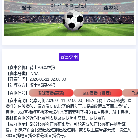
01-31 20:30
已结束
骑士
森林狼
足球新闻
篮球新闻
赛事说明
【赛事名称】骑士VS森林狼
【赛事分类】
NBA
【开赛时间】2026-01-11 02:00:00
【对阵双方】骑士VS森林狼
【直播信号】
看球直播(高清)
688直播（推荐）
飞
【赛事说明】北京时间2026-01-11 02:00:00，NBA【骑士VS森林狼】直
播准时在线播放，喜欢看NBA比赛的朋友可以提前收藏本页面以免错过
直播。360直播吧直播还为您在本页面索引了相关NBA直播、骑士直播、
森林狼直播的近期比赛列表以及两队历史交锋、两队赛程。
【友好提示】部分比赛将在赛前更新，可能需要您在比赛前再刷新查
看。 如果本页面比赛已经过期已经过期，或者以上信号都无效，请进入
360直播吧直播查看最新直播信号。