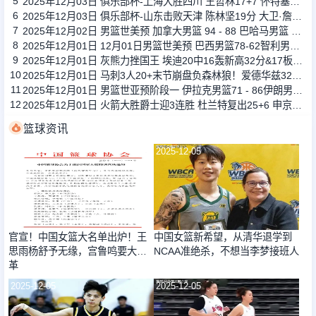
5
2025年12月03日 俱乐部杯-上海大胜四川 王哲林17+7 怀特塞德5帽 杜智博23分
6
2025年12月03日 俱乐部杯-山东击败天津 陈林坚19分 大卫·詹姆斯20+9
7
2025年12月02日 男篮世美预 加拿大男篮 94 - 88 巴哈马男篮 全场集锦
8
2025年12月01日 12月01日男篮世美预 巴西男篮78-62智利男篮 全场集锦
9
2025年12月01日 灰熊力挫国王 埃迪20中16轰新高32分&17板5帽 德罗赞23分
10
2025年12月01日 马刺3人20+末节崩盘负森林狼！爱德华兹32+6 兰德尔22+6+12
11
2025年12月01日 男篮世亚预阶段一 伊拉克男篮71 - 86伊朗男篮 全场集锦
12
2025年12月01日 火箭大胜爵士迎3连胜 杜兰特复出25+6 申京27+5 马尔卡宁18+8
篮球资讯
2025-12-05
2025-12-05
官宣！中国女篮大名单出炉！王
中国女篮新希望，从清华退学到
思雨杨舒予无缘，宫鲁鸣要大改
NCAA准绝杀，不想当李梦接班人
革
2025-12-05
2025-12-05