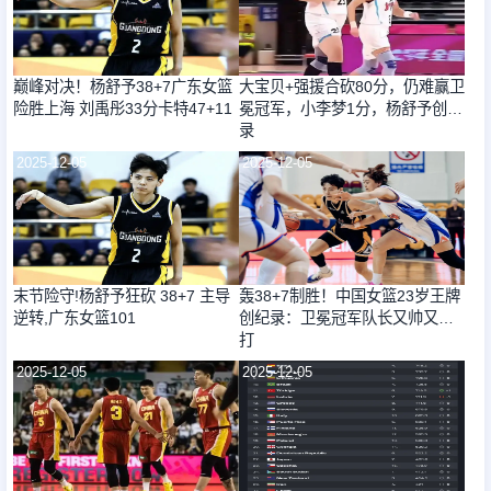
巅峰对决！杨舒予38+7广东女篮
大宝贝+强援合砍80分，仍难赢卫
险胜上海 刘禹彤33分卡特47+11
冕冠军，小李梦1分，杨舒予创纪
录
2025-12-05
2025-12-05
末节险守!杨舒予狂砍 38+7 主导
轰38+7制胜！中国女篮23岁王牌
逆转,广东女篮101
创纪录：卫冕冠军队长又帅又能
打
2025-12-05
2025-12-05