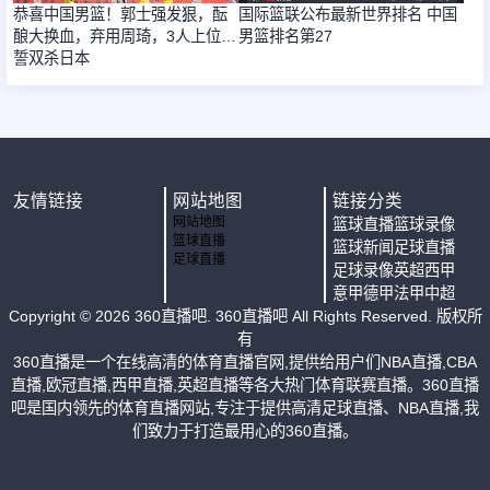
恭喜中国男篮！郭士强发狠，酝
国际篮联公布最新世界排名 中国
酿大换血，弃用周琦，3人上位，
男篮排名第27
誓双杀日本
友情链接
网站地图
链接分类
网站地图
篮球直播
篮球录像
篮球直播
篮球新闻
足球直播
足球直播
足球录像
英超
西甲
意甲
德甲
法甲
中超
Copyright ©
2026
360直播吧
. 360直播吧 All Rights Reserved. 版权所
有
360直播是一个在线高清的体育直播官网,提供给用户们NBA直播,CBA
直播,欧冠直播,西甲直播,英超直播等各大热门体育联赛直播。360直播
吧是国内领先的体育直播网站,专注于提供高清足球直播、NBA直播,我
们致力于打造最用心的360直播。