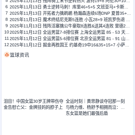
5
2025年11月13日 残阵骑士末节逆转热火 波特19+8 阿伦30+10 鲍威尔27分
6
2025年11月13日 勇士逆转马刺！库里46+5+5 文班亚马+卡斯尔同场空砍三双！
7
2025年11月13日 开拓者力擒鹈鹕 杨瀚森连续6场DNP 夏普35+5 阿夫迪亚32分
8
2025年11月13日 魔术终结尼克斯5连胜 小瓦28+9 班凯罗伤退 布伦森31+6
9
2025年11月13日 残阵活塞擒公牛豪取8连胜&送其4连败 里德28+13 詹金斯18+12
10
2025年11月12日 全运男篮7-8排位赛 上海全运男篮 85 - 53 天津全运男篮 全场集锦
11
2025年11月12日 全运男篮5-6排位赛 北京全运男篮 81 - 91 山东全运男篮 全场集锦
12
2025年11月12日 掘金再胜国王 约基奇19中16&35+15+7 小萨6犯 威少14+8+11
篮球资讯
2025-11-16
2025-11-16
泪目！中国女篮30岁王牌带伤夺
全运时刻｜黄思静谈夺冠那一刻
金告慰亡父：金牌挂妈妈脖子上
与杨力维、杨舒予相拥而泣：广
东女篮是她们最强后盾
2025-11-16
2025-11-16