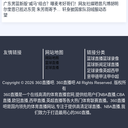
广东男篮新版“威马”组合？曝麦考
好哥们！网友社媒晒曾凡博胡明
尔奎恩已抵达东莞 朱芳雨寄予厚
轩身披国家队羽绒服动态
望
友情链接
网站地图
链接分类
网站地图
篮球直播
篮球录像
篮球直播
篮球新闻
足球直播
足球直播
足球录像
英超
西甲
意甲
德甲
法甲
中超
Copyright ©
2026
360直播吧
. 360直播吧 All Rights Reserved. 版权所
有
360直播是一个在线高清的体育直播官网,提供给用户们NBA直播,CBA
直播,欧冠直播,西甲直播,英超直播等各大热门体育联赛直播。360直播
吧是国内领先的体育直播网站,专注于提供高清足球直播、NBA直播,我
们致力于打造最用心的360直播。