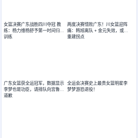
女篮决赛广东战胜四川夺冠 教
两度决赛惜败广东！川女篮迎阵
练：杨力维杨舒予第一时间归队
痛：韩旭离队 + 金元失效，或迎
训练
重建拐点
2025-11-16
2025-11-16
广东女篮获全运冠军，数据显示
全运会决赛史上最贵女篮明星李
李梦也是功臣，请排队向宫鲁鸣
梦梦游恐退役！
道歉
2025-11-16
2025-11-16