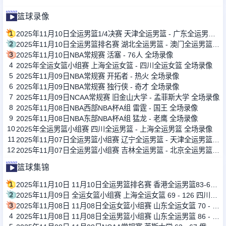
篮球录像
1
2025年11月10日全运男篮1/4决赛 天津全运男篮 - 广东全运男篮 全场录像
2
2025年11月10日全运男篮排名赛 湖北全运男篮 - 澳门全运男篮 全场录像
3
2025年11月10日NBA常规赛 活塞 - 76人 全场录像
4
2025年全运女篮小组赛 上海全运女篮 - 四川全运女篮 全场录像
5
2025年11月09日NBA常规赛 开拓者 - 热火 全场录像
6
2025年11月09日NBA常规赛 独行侠 - 奇才 全场录像
7
2025年11月09日NCAA常规赛 旧金山大学 - 孟菲斯大学 全场录像
8
2025年11月08日NBA西部NBA杯A组 雷霆 - 国王 全场录像
9
2025年11月08日NBA东部NBA杯A组 猛龙 - 老鹰 全场录像
10
2025年全运男篮小组赛 四川全运男篮 - 上海全运男篮 全场录像
11
2025年11月07日全运男篮小组赛 辽宁全运男篮 - 天津全运男篮 全场录像
12
2025年11月07日全运男篮小组赛 吉林全运男篮 - 北京全运男篮 全场录像
篮球集锦
1
2025年11月10日 11月10日全运男篮排名赛 香港全运男篮83-64江苏全运男篮 集锦
2
2025年11月09日 全运女篮小组赛 上海全运女篮 69 - 126 四川全运女篮 全场集锦
3
2025年11月08日 11月08日全运女篮小组赛 山东全运女篮 70 - 75 湖北全运女篮 全场集锦
4
2025年11月08日 11月08日全运男篮小组赛 山东全运男篮 86 - 66 江苏全运男篮 全场集锦