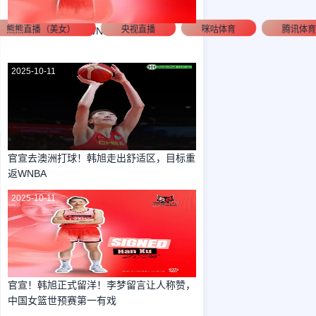
熊熊直播（美女）
央视直播
咪咕体育
腾讯体
韩旭加盟澳大利亚WNBL珀斯山猫队
2025-10-11
官宣去澳洲打球！韩旭走出舒适区，目标重
返WNBA
2025-10-11
官宣！韩旭正式留洋！李梦留言让人称赞，
中国女篮世预赛第一有戏