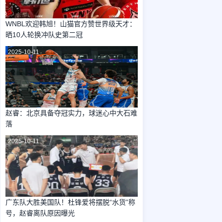
WNBL欢迎韩旭！山猫官方赞世界级天才：
晒10人轮换冲队史第二冠
2025-10-11
赵睿：北京具备夺冠实力，球迷心中大石难
落
2025-10-11
广东队大胜美国队！杜锋爱将摆脱“水货”称
号，赵睿离队原因曝光