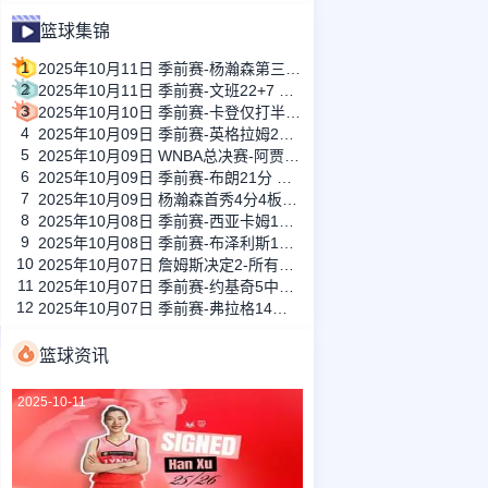
篮球集锦
1
2025年10月11日 季前赛-杨瀚森第三节5中5全场新高16分4板3帽 开拓者险胜国王
2
2025年10月11日 季前赛-文班22+7 榜眼哈珀9分3助 贝利20+7 马刺加时力克爵士
3
2025年10月10日 季前赛-卡登仅打半场 奥迪24+5 广州下半场崩盘47分惨负快船
4
2025年10月09日 季前赛-英格拉姆21+6 小萨19分 施罗德首秀5中1 猛龙击败国王
5
2025年10月09日 WNBA总决赛-阿贾34+14&绝杀 萨巴利伤退 王牌胜水星获冠军点
6
2025年10月09日 季前赛-布朗21分 怀特16+10 韦尔斯21分 凯尔特人轻取灰熊
7
2025年10月09日 杨瀚森首秀4分4板+6犯 库追巴半场砍32分 勇士末节逆转开拓者
8
2025年10月08日 季前赛-西亚卡姆14分 爱德华兹17分 步行者加时擒森林狼
9
2025年10月08日 季前赛-布泽利斯19+8 河村勇辉3+3+5 亨特17+7 公牛险胜骑士
10
2025年10月07日 詹姆斯决定2-所有决定中的决定 最终决定视频
11
2025年10月07日 季前赛-约基奇5中5 布劳恩8中8 莺歌首秀 掘金31失误仍擒猛龙
12
2025年10月07日 季前赛-弗拉格14分钟10分6板 独行侠战胜首发五人缺阵的雷霆
篮球资讯
2025-10-11