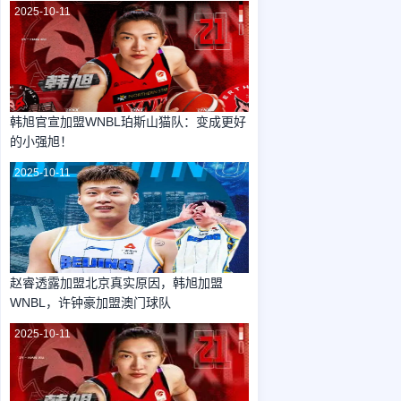
2025-10-11
韩旭官宣加盟WNBL珀斯山猫队：变成更好
的小强旭！
2025-10-11
赵睿透露加盟北京真实原因，韩旭加盟
WNBL，许钟豪加盟澳门球队
2025-10-11