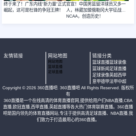
终于来了！广东内线“新力量”正式
官宣！中国男篮留洋球员又多一
崛起，这可是杜锋的争冠王牌！
人，林葳加盟俄勒冈大学征战
NCAA，创造历史！
友情链接
网站地图
链接分类
网站地图
篮球直播
篮球录像
篮球直播
篮球新闻
足球直播
足球直播
足球录像
英超
西甲
意甲
德甲
法甲
中超
Copyright ©
2026
360直播吧
. 360直播吧 All Rights Reserved. 版权所
有
360直播是一个在线高清的体育直播官网,提供给用户们NBA直播,CBA
直播,欧冠直播,西甲直播,英超直播等各大热门体育联赛直播。360直播
吧是国内领先的体育直播网站,专注于提供高清足球直播、NBA直播,我
们致力于打造最用心的360直播。