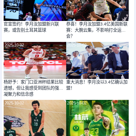
官宣签约！李月汝加盟新兴联
恭喜！李月汝加盟3.4亿美国新联
赛，或告别土耳其篮球
赛：大腕云集，不影响打全运
会？
2025-10-02
2025-10-02
杨舒予：家门口亚洲杯结果比较
重大消息！李月汝以3.4亿确认加
遗憾，但让我感受到团队的强大
盟！
凝聚力和信念感
2025-10-02
2025-10-02