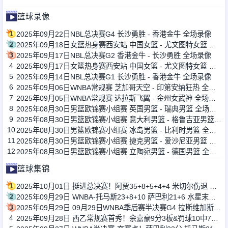
篮球录像
1
2025年09月22日NBL总决赛G4 长沙勇胜 - 香港金牛 全场录像
2
2025年09月18日女篮热身赛西安站 中国女篮 - 尤文图特女篮 全场录像
3
2025年09月17日NBL总决赛G2 香港金牛 - 长沙勇胜 全场录像
4
2025年09月17日女篮热身赛西安站 中国女篮 - 尤文图特女篮 全场录像
5
2025年09月14日NBL总决赛G1 长沙勇胜 - 香港金牛 全场录像
6
2025年09月06日WNBA常规赛 芝加哥天空 - 印第安纳狂热 全场录像
7
2025年09月05日WNBA常规赛 达拉斯飞翼 - 金州女武神 全场录像
8
2025年08月30日男篮欧锦赛小组赛 英国男篮 - 瑞典男篮 全场录像
9
2025年08月30日男篮欧锦赛小组赛 意大利男篮 - 格鲁吉亚男篮 全场录像
10
2025年08月30日男篮欧锦赛小组赛 冰岛男篮 - 比利时男篮 全场录像
11
2025年08月30日男篮欧锦赛小组赛 捷克男篮 - 爱沙尼亚男篮 全场录像
12
2025年08月30日男篮欧锦赛小组赛 立陶宛男篮 - 德国男篮 全场录像
篮球集锦
1
2025年10月01日 挺进总决赛！阿贾35+8+5+4+4 米切尔伤退 王牌抢五加时胜狂热
2
2025年09月29日 WNBA-托马斯23+8+10 萨巴利21+6 水星末节逆转山猫进总决赛
3
2025年09月29日 09月29日WNBA季后赛半决赛G4 拉斯维加斯王牌 83 - 90 印第安纳 全场集锦
4
2025年09月28日 西乙常规赛首秀！余嘉豪9分3板&罚球10中7&正负值-1 球队惨败24分