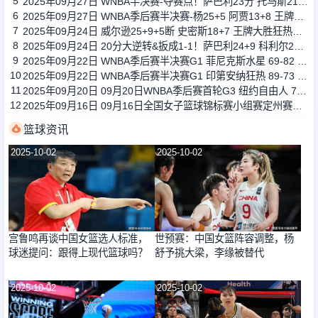
5
2025年09月27日 WNBA半决赛-夺赛点！萨巴利23分 托马斯21+9+8 水星胜山猫
6
2025年09月27日 WNBA季后赛半决赛-杨25+5 阿贾13+8 王牌力克狂热
7
2025年09月24日 威尔逊25+9+5断 史密斯18+7 王牌大胜狂热大比分1-1平
8
2025年09月24日 20分大逆转&扳成1-1！萨巴利24+9 科利尔24+6 水星加时胜山猫
9
2025年09月22日 WNBA季后赛半决赛G1 菲尼克斯水星 69-82 明尼苏达山猫 全场集锦
10
2025年09月22日 WNBA季后赛半决赛G1 印第安纳狂热 89-73 拉斯维加斯王牌 全场集锦
11
2025年09月20日 09月20日WNBA季后赛首轮G3 纽约自由人 73 - 79 菲尼克斯水星 全场集锦
12
2025年09月16日 09月16日全国女子篮球锦标赛小组赛定州赛区 四川女篮89-60黑龙江女篮 全场集锦
篮球资讯
2025-10-02
2025-10-02
宫鲁鸣再谈中国女篮选人标准，
世预赛：中国女篮阵容调整，杨
球迷提问：跟得上现代篮球吗？
舒予挑大梁，李缘被替代
2025-10-02
2025-10-02